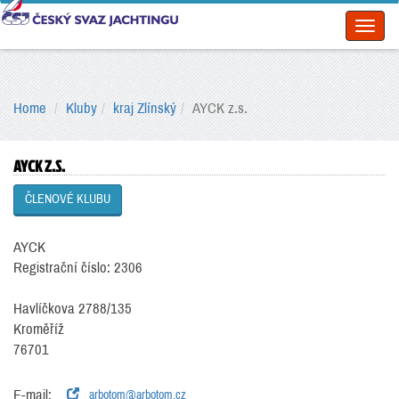
Toggl
naviga
Home
Kluby
kraj Zlínský
AYCK z.s.
AYCK Z.S.
ČLENOVÉ KLUBU
AYCK
Registrační číslo: 2306
Havlíčkova 2788/135
Kroměříž
76701
E-mail:
arbotom@arbotom.cz