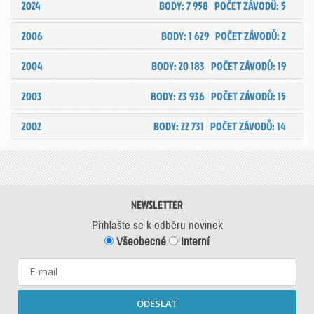
2024
BODY: 7 958
POČET ZÁVODŮ: 5
2006
BODY: 1 629
POČET ZÁVODŮ: 2
2004
BODY: 20 183
POČET ZÁVODŮ: 19
2003
BODY: 23 936
POČET ZÁVODŮ: 15
2002
BODY: 22 731
POČET ZÁVODŮ: 14
NEWSLETTER
Přihlašte se k odběru novinek
Všeobecné
Interní
ODESLAT