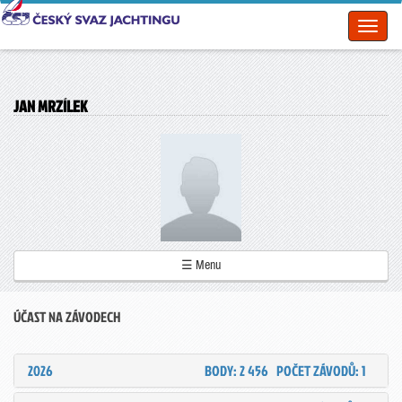
Toggl
naviga
JAN MRZÍLEK
☰ Menu
ÚČAST NA ZÁVODECH
2026
BODY: 2 456
POČET ZÁVODŮ: 1