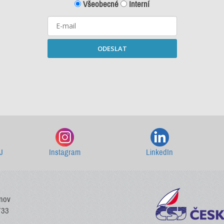
Všeobecné
Interní
ODESLAT
Starší newslettery ke stažení
J
Instagram
LinkedIn
vnov
733