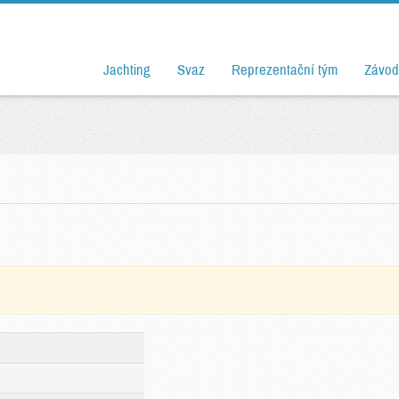
Jachting
Svaz
Reprezentační tým
Závod