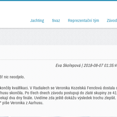
Jachting
Svaz
Reprezentační tým
Závod
Eva Skořepová | 2018-08-07 01:35:4
měř nic neodjelo.
končily kvalifikaci. V Radialech se Veronika Kozelská Fenclová dostala 
arhusu skončila. Po třech dnech závodu postupuji do zlaté skupiny ze 41
kají dva dny finále. Uvidíme zda ještě dokážu výsledek trochu zlepšit.
,“ píše Veronika z Aarhusu.