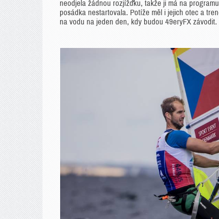
neodjela žádnou rozjížďku, takže ji má na programu 
posádka nestartovala. Potíže měl i jejich otec a tr
na vodu na jeden den, kdy budou 49eryFX závodit.