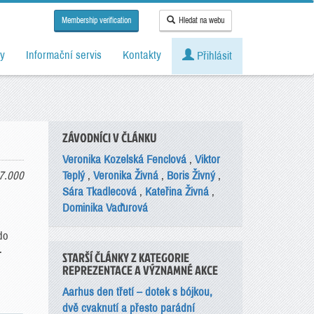
Membership verification
Hledat na webu
y
Informační servis
Kontakty
Přihlásit
ZÁVODNÍCI V ČLÁNKU
Veronika Kozelská Fenclová
,
Viktor
7.000
Teplý
,
Veronika Živná
,
Boris Živný
,
Sára Tkadlecová
,
Kateřina Živná
,
Dominika Vaďurová
do
.
STARŠÍ ČLÁNKY Z KATEGORIE
REPREZENTACE A VÝZNAMNÉ AKCE
Aarhus den třetí – dotek s bójkou,
dvě cvaknutí a přesto parádní