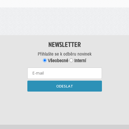
NEWSLETTER
Přihlašte se k odběru novinek
Všeobecné
Interní
ODESLAT
Starší newslettery ke stažení