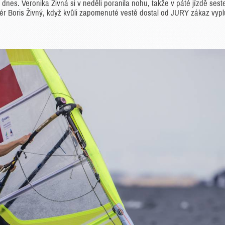
dnes. Veronika Živná si v neděli poranila nohu, takže v páté jízdě sest
enér Boris Živný, když kvůli zapomenuté vestě dostal od JURY zákaz vypl