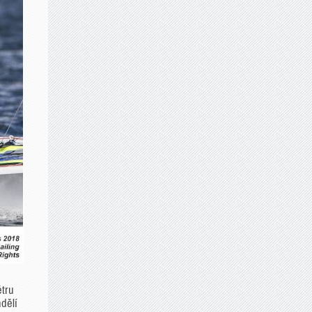
ětru
dělí