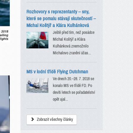
Rozhovory s reprezentanty – sny,
které se pomalu stávají skutečností –
Michal Koštýř a Klára Kulhánková
Ještě před tím, než posádce
Michal Koštýř a Klára
Kulhánková znemožnilo
Michalovo zranění účas...
MS v lodní třídě Flying Dutchman
Ve dnech 20.–28. 7. 2018 se
konalo MS ve třídě FD. Po
devíti letech se pořadatelství
opět ujal...
Zobrazit všechny články