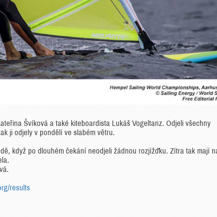
 Kateřina Švíková a také kiteboardista Lukáš Vogeltanz. Odjeli všechny
k ji odjely v pondělí ve slabém větru.
 vodě, když po dlouhém čekání neodjeli žádnou rozjížďku. Zítra tak mají n
ela.
vá.
org/results