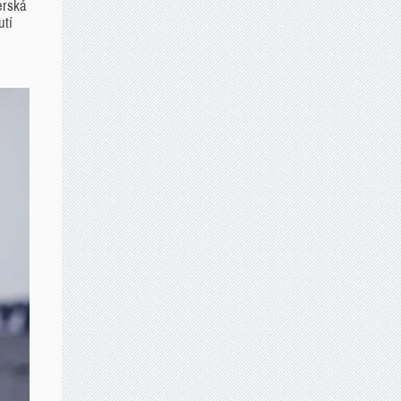
erská
utí