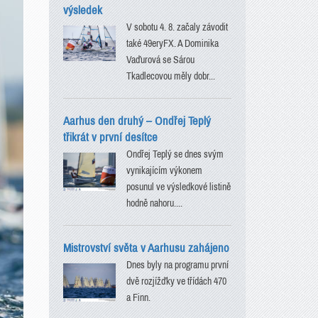
výsledek
V sobotu 4. 8. začaly závodit
také 49eryFX. A Dominika
Vaďurová se Sárou
Tkadlecovou měly dobr...
Aarhus den druhý – Ondřej Teplý
třikrát v první desítce
Ondřej Teplý se dnes svým
vynikajícím výkonem
posunul ve výsledkové listině
hodně nahoru....
Mistrovství světa v Aarhusu zahájeno
Dnes byly na programu první
dvě rozjížďky ve třídách 470
a Finn.