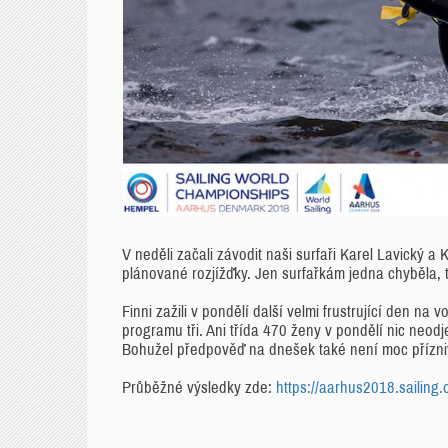
V neděli začali závodit naši surfaři Karel Lavický a
plánované rozjížďky. Jen surfařkám jedna chyběla, ta
Finni zažili v pondělí další velmi frustrující den na
programu tři. Ani třída 470 ženy v pondělí nic neodj
Bohužel předpověď na dnešek také není moc přízni
Průběžné výsledky zde:
https://aarhus2018.sailing.