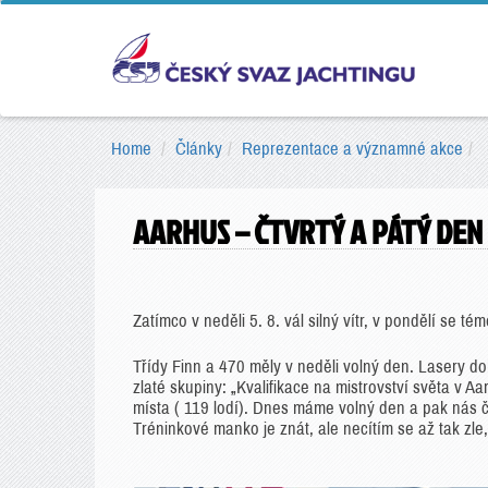
Home
Články
Reprezentace a významné akce
AARHUS – ČTVRTÝ A PÁTÝ DEN
Zatímco v neděli 5. 8. vál silný vítr, v pondělí se té
Třídy Finn a 470 měly v neděli volný den. Lasery do
zlaté skupiny: „Kvalifikace na mistrovství světa v A
místa ( 119 lodí). Dnes máme volný den a pak nás če
Tréninkové manko je znát, ale necítím se až tak zle