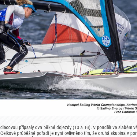
dlecovou připsaly dva pěkné dojezdy (10 a 16). V pondělí ve slabém v
. Celkové průběžné pořadí je nyní ovlivněno tím, že druhá skupina v pon