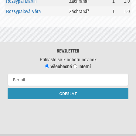
Rozsypal Martin
Záchranář
1
1.0
Rozsypalová Věra
Záchranář
1
1.0
NEWSLETTER
Přihlašte se k odběru novinek
Všeobecné
Interní
ODESLAT
Starší newslettery ke stažení