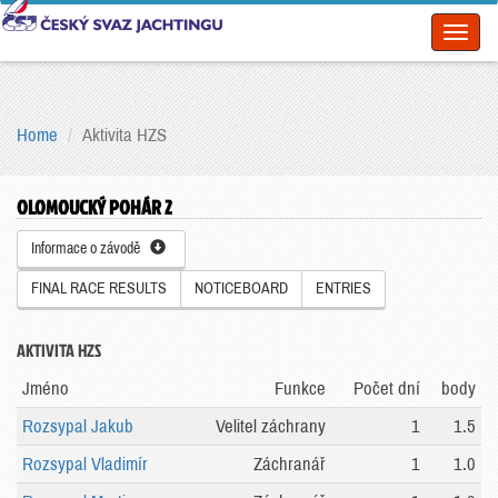
Toggl
naviga
Home
Aktivita HZS
OLOMOUCKÝ POHÁR 2
Informace o závodě
FINAL RACE RESULTS
NOTICEBOARD
ENTRIES
AKTIVITA HZS
Jméno
Funkce
Počet dní
body
Rozsypal Jakub
Velitel záchrany
1
1.5
Rozsypal Vladimír
Záchranář
1
1.0