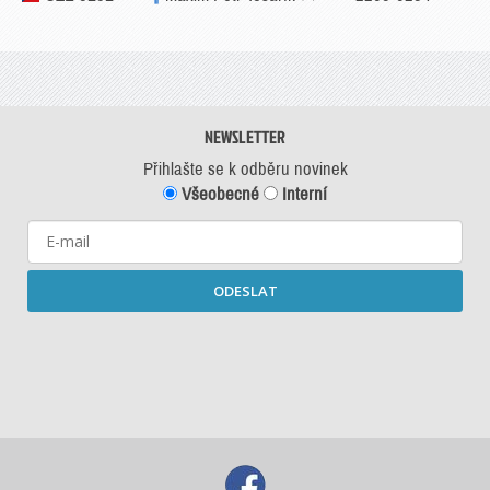
NEWSLETTER
Přihlašte se k odběru novinek
Všeobecné
Interní
ODESLAT
Starší newslettery ke stažení