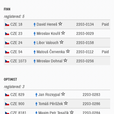
FINN
registered: 5
CZE 18
David Heneš
2203-0134
Paid
CZE 23
Miroslav Kouřil
2203-0029
CZE 24
Libor Valouch
2203-0158
CZE 54
Matouš Červenka
2203-0112
Paid
CZE 1073
Miroslav Dohnal
2203-0256
OPTIMIST
registered: 3
CZE 829
Jan Rozsypal
2203-0283
CZE 900
Tomáš Pěrůžek
2203-0286
CZE 8181
Maxim Petr Tesařík
2203-0284