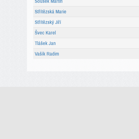
Soušek Martin
Střítězská Marie
Střítězský Jiří
Švec Karel
Tlášek Jan
Vašík Radim