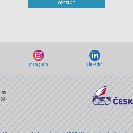
ODESLAT
Starší newslettery ke stažení
J
Instagram
LinkedIn
vnov
733