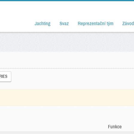
Jachting
Svaz
Reprezentační tým
Závod
RIES
Funkce