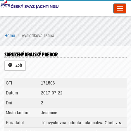
Toggl
naviga
Home
Výsledková listina
SDRUŽENÝ KRAJSKÝ PŘEBOR
Zpět
CTl
171506
Datum
2017-07-22
Dní
2
Místo konání
Jesenice
Pořadatel
Tělovýchovná jednota Lokomotiva Cheb z.s.