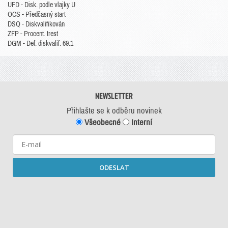
UFD - Disk. podle vlajky U
OCS - Předčasný start
DSQ - Diskvalifikován
ZFP - Procent. trest
DGM - Def. diskvalif. 69.1
NEWSLETTER
Přihlašte se k odběru novinek
Všeobecné
Interní
ODESLAT
Starší newslettery ke stažení