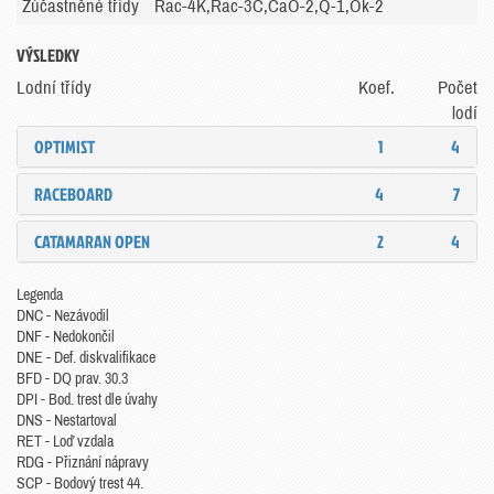
Zúčastněné třídy
Rac-4K,Rac-3C,CaO-2,Q-1,Ok-2
VÝSLEDKY
Lodní třídy
Koef.
Počet
lodí
OPTIMIST
1
4
RACEBOARD
4
7
CATAMARAN OPEN
2
4
Legenda
DNC - Nezávodil
DNF - Nedokončil
DNE - Def. diskvalifikace
BFD - DQ prav. 30.3
DPI - Bod. trest dle úvahy
DNS - Nestartoval
RET - Loď vzdala
RDG - Přiznání nápravy
SCP - Bodový trest 44.