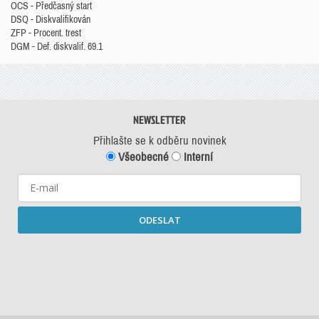
OCS - Předčasný start
DSQ - Diskvalifikován
ZFP - Procent. trest
DGM - Def. diskvalif. 69.1
NEWSLETTER
Přihlašte se k odběru novinek
Všeobecné
Interní
ODESLAT
Starší newslettery ke stažení