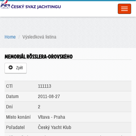
Toggl
naviga
Home
Výsledková listina
MEMORIÁL RÖSSLERA-OŘOVSKÉHO
Zpět
CTl
111113
Datum
2011-08-27
Dní
2
Místo konání
Vltava - Praha
Pořadatel
Český Yacht Klub