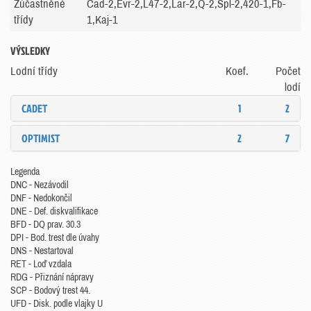
Zúčastněné
Cad-2,Evr-2,L47-2,Lar-2,Q-2,Spl-2,420-1,Fb-
třídy
1,Kaj-1
VÝSLEDKY
Lodní třídy
Koef.
Počet
lodí
CADET
1
2
OPTIMIST
2
7
Legenda
DNC - Nezávodil
DNF - Nedokončil
DNE - Def. diskvalifikace
BFD - DQ prav. 30.3
DPI - Bod. trest dle úvahy
DNS - Nestartoval
RET - Loď vzdala
RDG - Přiznání nápravy
SCP - Bodový trest 44.
UFD - Disk. podle vlajky U