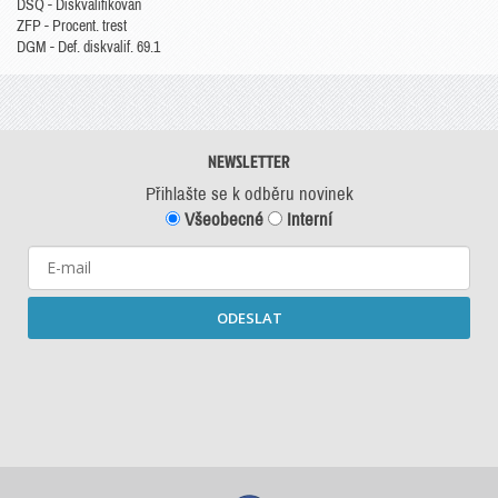
DSQ - Diskvalifikován
ZFP - Procent. trest
DGM - Def. diskvalif. 69.1
NEWSLETTER
Přihlašte se k odběru novinek
Všeobecné
Interní
ODESLAT
Starší newslettery ke stažení