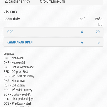
Zúčastněné třídy
Orc-6mr,Ims-6mr
VÝSLEDKY
Lodní třídy
Koef.
Počet
lodí
ORC
6
20
CATAMARAN OPEN
6
8
Legenda
DNC - Nezávodil
DNF - Nedokončil
DNE - Def. diskvalifikace
BFD - DQ prav. 30.3
DPI - Bod. trest dle úvahy
DNS - Nestartoval
RET - Loď vzdala
RDG - Přiznání nápravy
SCP - Bodový trest 44.
UFD - Disk. podle vlajky U
OCS - Předčasný start