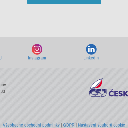
Starší newslettery ke stažení
J
Instagram
LinkedIn
vnov
733
Všeobecné obchodní podmínky
|
GDPR
|
Nastavení souborů cookie