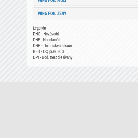
WING FOIL MUŽI
WING FOIL ŽENY
Legenda
DNC - Nezávodil
DNF - Nedokončil
DNE - Def. diskvalifikace
BFD - DQ prav. 30.3
DPI - Bod. trest dle úvahy