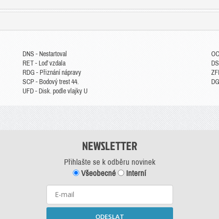
DNS - Nestartoval
OC
RET - Loď vzdala
DS
RDG - Přiznání nápravy
ZFP
SCP - Bodový trest 44.
DGM
UFD - Disk. podle vlajky U
NEWSLETTER
Přihlašte se k odběru novinek
Všeobecné
Interní
ODESLAT