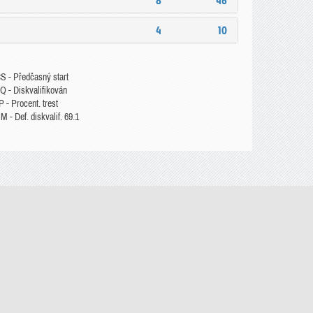
8
46
4
10
S - Předčasný start
Q - Diskvalifikován
 - Procent. trest
 - Def. diskvalif. 69.1