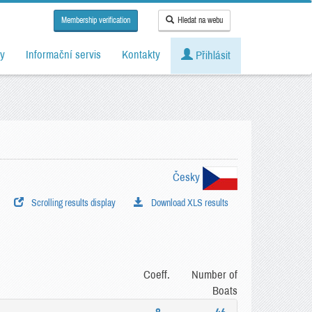
Membership verification
Hledat na webu
y
Informační servis
Kontakty
Přihlásit
Česky
Scrolling results display
Download XLS results
Coeff.
Number of
Boats