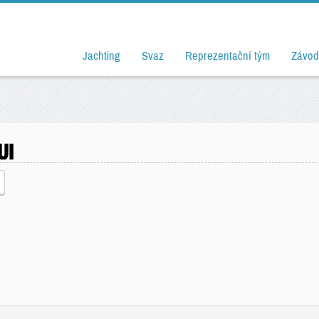
Jachting
Svaz
Reprezentační tým
Závod
UI