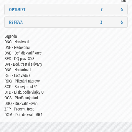
lodí
OPTIMIST
2
4
RS FEVA
3
6
Legenda
DNC - Nezávodil
DNF - Nedokončil
DNE - Def. diskvalifikace
BFD - DQ prav. 30.3
DPI - Bod. trest dle úvahy
DNS - Nestartoval
RET - Loď vzdala
RDG - Přiznání nápravy
SCP - Bodový trest 44.
UFD - Disk. podle vlajky U
OCS - Předčasný start
DSQ - Diskvalifikován
ZFP - Procent. trest
DGM - Def. diskvalif. 69.1