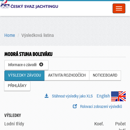
Toggl
naviga
Home
Výsledková listina
MODRÁ STUHA BOLEVÁKU
Informace o závodě
VÝSLEDKY ZÁVODU
AKTIVITA ROZHODČÍCH
NOTICEBOARD
PŘIHLÁŠKY
English
Stáhnout výsledky jako XLS
Rolovací zobrazení výsledků
VÝSLEDKY
Lodní třídy
Koef.
Počet