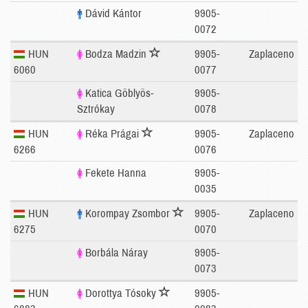
Dávid Kántor
9905-
0072
HUN
Bodza Madzin
9905-
Zaplaceno
6060
0077
Katica Göblyös-
9905-
Sztrókay
0078
HUN
Réka Prágai
9905-
Zaplaceno
6266
0076
Fekete Hanna
9905-
0035
HUN
Korompay Zsombor
9905-
Zaplaceno
6275
0070
Borbála Náray
9905-
0073
HUN
Dorottya Tósoky
9905-