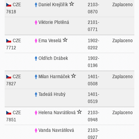
CZE
Daniel Krejčiřík
2103-
Zaplaceno
7618
0870
Viktorie Plotěná
2101-
0771
CZE
Ema Veselá
1902-
Zaplaceno
7712
0202
Oldřich Drábek
1902-
0196
CZE
Milan Harmáček
1401-
Zaplaceno
7827
0508
Tadeáš Hrubý
1401-
0519
CZE
Helena Navrátilová
2103-
Zaplaceno
7851
0948
Vanda Navrátilová
2103-
0927