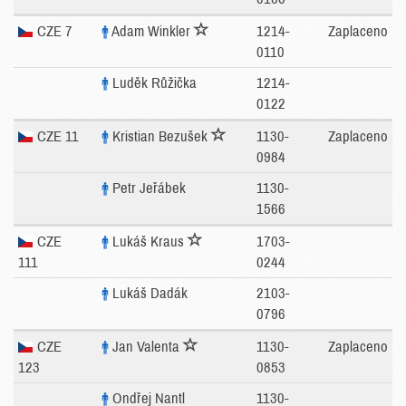
CZE 7
Adam Winkler
1214-
Zaplaceno
0110
Luděk Růžička
1214-
0122
CZE 11
Kristian Bezušek
1130-
Zaplaceno
0984
Petr Jeřábek
1130-
1566
CZE
Lukáš Kraus
1703-
111
0244
Lukáš Dadák
2103-
0796
CZE
Jan Valenta
1130-
Zaplaceno
123
0853
Ondřej Nantl
1130-