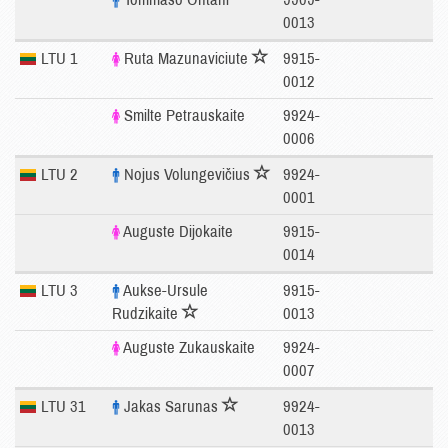
0013
LTU 1
Ruta Mazunaviciute
9915-
0012
Smilte Petrauskaite
9924-
0006
LTU 2
Nojus Volungevičius
9924-
0001
Auguste Dijokaite
9915-
0014
LTU 3
Aukse-Ursule
9915-
Rudzikaite
0013
Auguste Zukauskaite
9924-
0007
LTU 31
Jakas Sarunas
9924-
0013