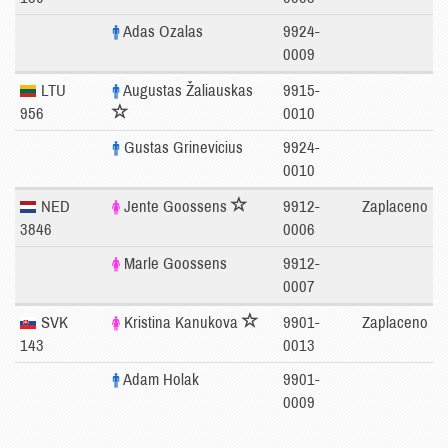
Adas Ozalas
9924-
0009
LTU
Augustas Žaliauskas
9915-
956
0010
Gustas Grinevicius
9924-
0010
NED
Jente Goossens
9912-
Zaplaceno
3846
0006
Marle Goossens
9912-
0007
SVK
Kristina Kanukova
9901-
Zaplaceno
143
0013
Adam Holak
9901-
0009