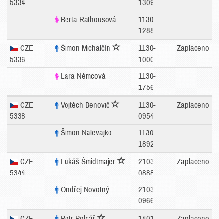
5334
1309
Berta Rathousová
1130-
1288
CZE
Šimon Michalčín
1130-
Zaplaceno
5336
1000
Lara Němcová
1130-
1756
CZE
Vojtěch Benovič
1130-
Zaplaceno
5338
0954
Šimon Nalevajko
1130-
1892
CZE
Lukáš Šmidtmajer
2103-
Zaplaceno
5344
0888
Ondřej Novotný
2103-
0966
CZE
Petr Pelnář
1401-
Zaplaceno