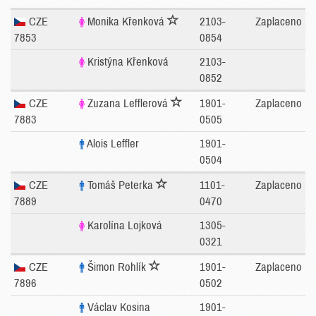
CZE
Monika Křenková
2103-
Zaplaceno
7853
0854
Kristýna Křenková
2103-
0852
CZE
Zuzana Lefflerová
1901-
Zaplaceno
7883
0505
Alois Leffler
1901-
0504
CZE
Tomáš Peterka
1101-
Zaplaceno
7889
0470
Karolína Lojková
1305-
0321
CZE
Šimon Rohlík
1901-
Zaplaceno
7896
0502
Václav Kosina
1901-