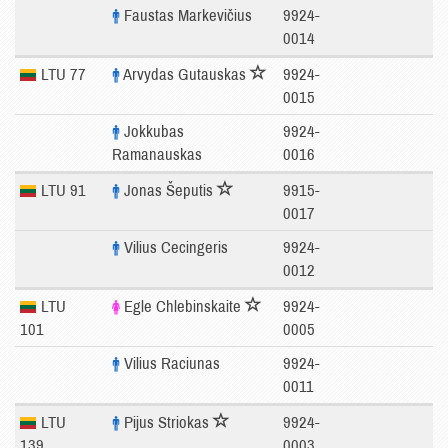
Faustas Markevičius
9924-
0014
LTU 77
Arvydas Gutauskas
9924-
0015
Jokkubas
9924-
Ramanauskas
0016
LTU 91
Jonas Šeputis
9915-
0017
Vilius Cecingeris
9924-
0012
LTU
Egle Chlebinskaite
9924-
101
0005
Vilius Raciunas
9924-
0011
LTU
Pijus Striokas
9924-
139
0003