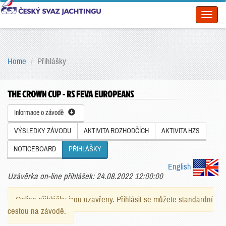
Toggl
naviga
Home
Přihlášky
THE CROWN CUP - RS FEVA EUROPEANS
Informace o závodě
VÝSLEDKY ZÁVODU
AKTIVITA ROZHODČÍCH
AKTIVITA HZS
NOTICEBOARD
PŘIHLÁŠKY
English
Uzávěrka on-line přihlášek: 24.08.2022 12:00:00
Online přihlášky jsou uzavřeny. Přihlásit se můžete standardní
cestou na závodě.