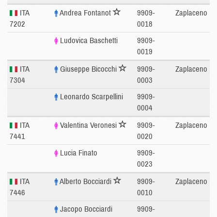
ITA
Andrea Fontanot
9909-
Zaplaceno
7202
0018
Ludovica Baschetti
9909-
0019
ITA
Giuseppe Bicocchi
9909-
Zaplaceno
7304
0003
Leonardo Scarpellini
9909-
0004
ITA
Valentina Veronesi
9909-
Zaplaceno
7441
0020
Lucia Finato
9909-
0023
ITA
Alberto Bocciardi
9909-
Zaplaceno
7446
0010
Jacopo Bocciardi
9909-