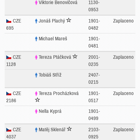
Viktorie Benovičová
1130-
0953
CZE
Jonáš Plachý
1901-
Zaplaceno
695
0482
Michael Mareš
1901-
0481
CZE
Tereza Ptáčková
2001-
Zaplaceno
1128
0235
Tobiáš Stříž
2407-
0215
CZE
Tereza Procházková
1901-
Zaplaceno
2186
0517
Nella Kyprá
1901-
0499
CZE
Matěj Sklenář
2103-
Zaplaceno
4037
0925