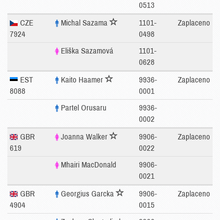
0513
CZE
Michal Sazama
1101-
Zaplaceno
7924
0498
Eliška Sazamová
1101-
0628
EST
Kaito Haamer
9936-
Zaplaceno
8088
0001
Partel Orusaru
9936-
0002
GBR
Joanna Walker
9906-
Zaplaceno
619
0022
Mhairi MacDonald
9906-
0021
GBR
Georgius Garcka
9906-
Zaplaceno
4904
0015