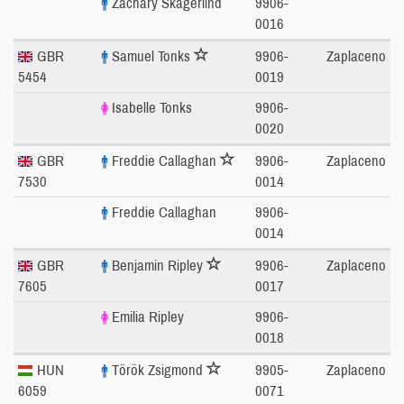
Zachary Skagerlind
9906-
0016
GBR
Samuel Tonks
9906-
Zaplaceno
5454
0019
Isabelle Tonks
9906-
0020
GBR
Freddie Callaghan
9906-
Zaplaceno
7530
0014
Freddie Callaghan
9906-
0014
GBR
Benjamin Ripley
9906-
Zaplaceno
7605
0017
Emilia Ripley
9906-
0018
HUN
Török Zsigmond
9905-
Zaplaceno
6059
0071