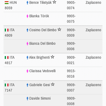
HUN
Bence Tilistyák
9905-
Zaplaceno
8059
0074
Blanka Török
9905-
0075
ITA
Cosimo Del Bimbo
9909-
Zaplaceno
4909
0009
Bianca Del Bimbo
9909-
0006
ITA
Alex Brighenti
9909-
Zaplaceno
4917
0021
Clarissa Vedovelli
9915-
0016
ITA
Gabriele Gesi
9909-
Zaplaceno
7147
0007
Davide Simoni
9909-
0008