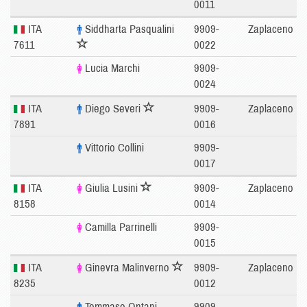
0011
ITA
Siddharta Pasqualini
9909-
Zaplaceno
7611
0022
Lucia Marchi
9909-
0024
ITA
Diego Severi
9909-
Zaplaceno
7891
0016
Vittorio Collini
9909-
0017
ITA
Giulia Lusini
9909-
Zaplaceno
8158
0014
Camilla Parrinelli
9909-
0015
ITA
Ginevra Malinverno
9909-
Zaplaceno
8235
0012
Tommaso Ontani
9909-