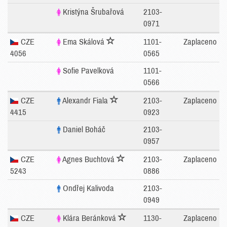
Kristýna Šrubařová
2103-
0971
CZE
Ema Skálová
1101-
Zaplaceno
4056
0565
Sofie Pavelková
1101-
0566
CZE
Alexandr Fiala
2103-
Zaplaceno
4415
0923
Daniel Boháč
2103-
0957
CZE
Agnes Buchtová
2103-
Zaplaceno
5243
0886
Ondřej Kalivoda
2103-
0949
CZE
Klára Beránková
1130-
Zaplaceno