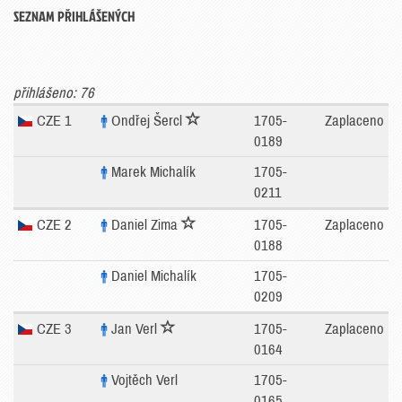
SEZNAM PŘIHLÁŠENÝCH
přihlášeno: 76
CZE 1
Ondřej Šercl
1705-
Zaplaceno
0189
Marek Michalík
1705-
0211
CZE 2
Daniel Zima
1705-
Zaplaceno
0188
Daniel Michalík
1705-
0209
CZE 3
Jan Verl
1705-
Zaplaceno
0164
Vojtěch Verl
1705-
0165