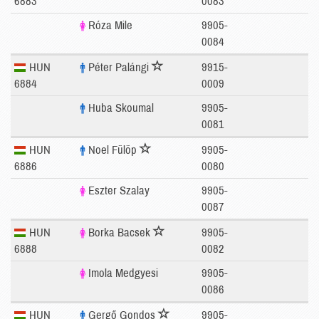
6883
0083
Róza Mile
9905-
0084
HUN
Péter Palángi
9915-
6884
0009
Huba Skoumal
9905-
0081
HUN
Noel Fülöp
9905-
6886
0080
Eszter Szalay
9905-
0087
HUN
Borka Bacsek
9905-
6888
0082
Imola Medgyesi
9905-
0086
HUN
Gergő Gondos
9905-