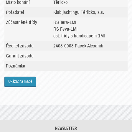
Místo konání
Těrlicko
Pořadatel
Klub jachtingu Těrlicko, z.s.
Zúčastněné třídy
RS Tera-1MI
RS Feva-1MI
ost. třídy s handicapem-1MI
Ředitel závodu
2403-0003 Pacek Alexandr
Garant závodu
Poznámka
Ukázat na mapě
NEWSLETTER