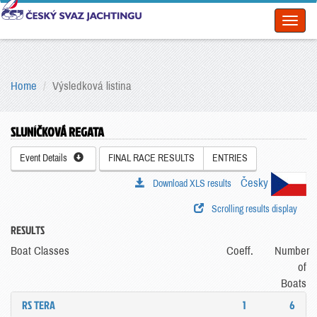
Toggl
naviga
Home
Výsledková listina
SLUNÍČKOVÁ REGATA
Event Details
FINAL RACE RESULTS
ENTRIES
Česky
Download XLS results
Scrolling results display
RESULTS
Boat Classes
Coeff.
Number
of
Boats
RS TERA
1
6