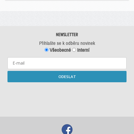
NEWSLETTER
Přihlašte se k odběru novinek
Všeobecné
Interní
ODESLAT
Starší newslettery ke stažení