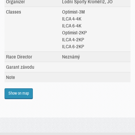
Organizer
Lodní Sporty Kroměříž, JO
Classes
Optimist-3M
ILCA 4-4K
ILCA 6-4K
Optimist-2KP
ILCA 4-2KP
ILCA 6-2KP
Race Director
Neznámý
Garant závodu
Note
Show on map