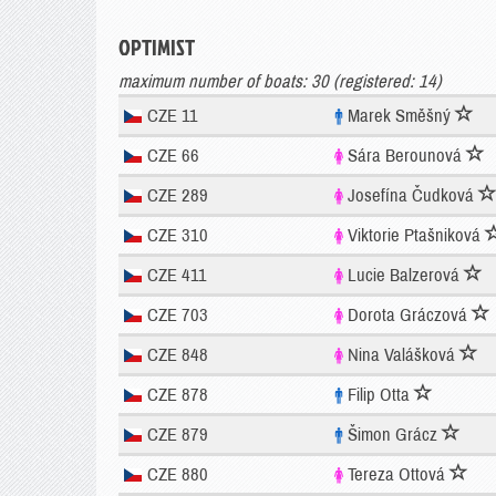
OPTIMIST
maximum number of boats: 30 (registered: 14)
CZE 11
Marek Směšný
CZE 66
Sára Berounová
CZE 289
Josefína Čudková
CZE 310
Viktorie Ptašniková
CZE 411
Lucie Balzerová
CZE 703
Dorota Gráczová
CZE 848
Nina Valášková
CZE 878
Filip Otta
CZE 879
Šimon Grácz
CZE 880
Tereza Ottová