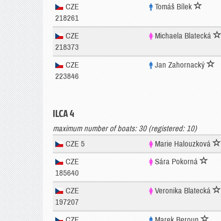
CZE
Tomáš Bílek
218261
CZE
Michaela Blatecká
218373
CZE
Jan Zahornacký
223846
ILCA 4
maximum number of boats: 30 (registered: 10)
CZE 5
Marie Halouzková
CZE
Sára Pokorná
185640
CZE
Veronika Blatecká
197207
CZE
Marek Beroun