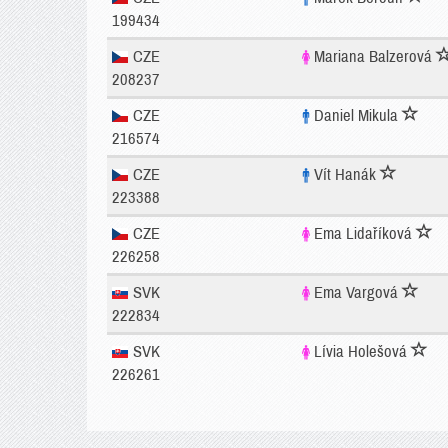
199434
CZE
Mariana Balzerová
208237
CZE
Daniel Mikula
216574
CZE
Vít Hanák
223388
CZE
Ema Lidaříková
226258
SVK
Ema Vargová
222834
SVK
Lívia Holešová
226261