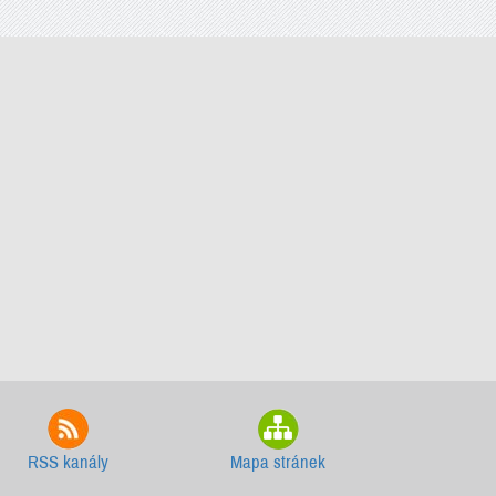
RSS kanály
Mapa stránek