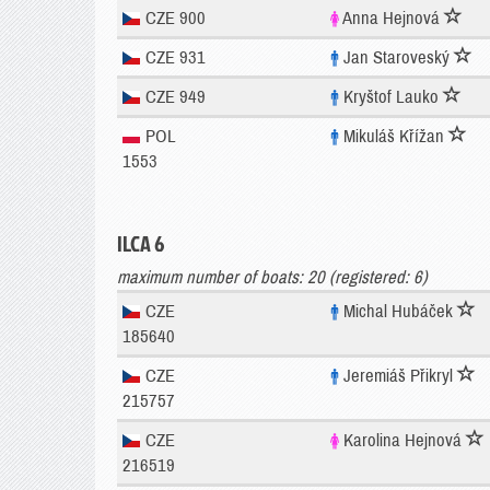
CZE 900
Anna Hejnová
CZE 931
Jan Staroveský
CZE 949
Kryštof Lauko
POL
Mikuláš Křížan
1553
ILCA 6
maximum number of boats: 20 (registered: 6)
CZE
Michal Hubáček
185640
CZE
Jeremiáš Přikryl
215757
CZE
Karolina Hejnová
216519