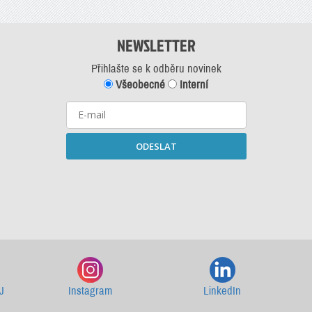
NEWSLETTER
Přihlašte se k odběru novinek
Všeobecné
Interní
ODESLAT
Starší newslettery ke stažení
J
Instagram
LinkedIn