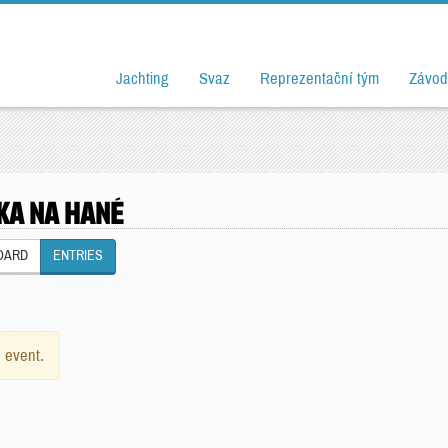
Jachting
Svaz
Reprezentační tým
Závod
KA NA HANÉ
OARD
ENTRIES
e event.