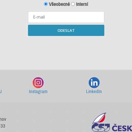
Všeobecné
Interní
ODESLAT
Starší newslettery ke stažení
J
Instagram
LinkedIn
vnov
733