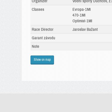
Organizer
Vodní sporty Duchcov, z.
Classes
Evropa-1MI
470-1MI
Optimist-1MI
Race Director
Jaroslav Bažant
Garant závodu
Note
Show on map