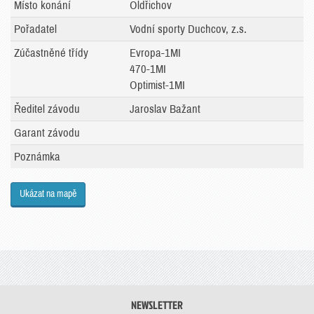
Místo konání
Oldřichov
Pořadatel
Vodní sporty Duchcov, z.s.
Zúčastněné třídy
Evropa-1MI
470-1MI
Optimist-1MI
Ředitel závodu
Jaroslav Bažant
Garant závodu
Poznámka
Ukázat na mapě
NEWSLETTER