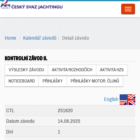
Toggl
naviga
Home
Kalendář závodů
Detail závodu
KONTROLNÍ ZÁVOD II.
VÝSLEDKY ZÁVODU
AKTIVITA ROZHODČÍCH
AKTIVITA HZS
NOTICEBOARD
PŘIHLÁŠKY
PŘIHLÁŠKY MOTOR. ČLUNŮ
English
CTL
251620
Datum závodu
14.08.2025
Dní
1