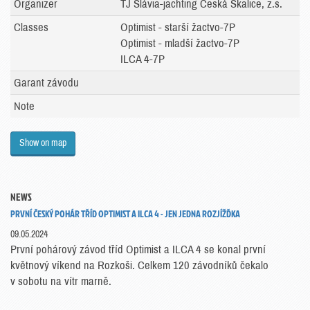
Organizer
TJ Slávia-jachting Česká Skalice, z.s.
Classes
Optimist - starší žactvo-7P
Optimist - mladší žactvo-7P
ILCA 4-7P
Garant závodu
Note
Show on map
NEWS
PRVNÍ ČESKÝ POHÁR TŘÍD OPTIMIST A ILCA 4 - JEN JEDNA ROZJÍŽĎKA
09.05.2024
První pohárový závod tříd Optimist a ILCA 4 se konal první
květnový víkend na Rozkoši. Celkem 120 závodníků čekalo
v sobotu na vítr marně.