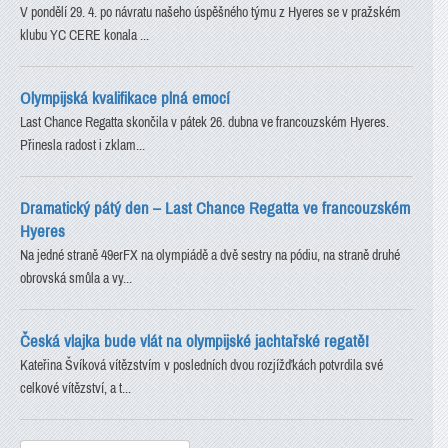
V pondělí 29. 4. po návratu našeho úspěšného týmu z Hyeres se v pražském
klubu YC CERE konala ...
Olympijská kvalifikace plná emocí
Last Chance Regatta skončila v pátek 26. dubna ve francouzském Hyeres.
Přinesla radost i zklam...
Dramatický pátý den – Last Chance Regatta ve francouzském
Hyeres
Na jedné straně 49erFX na olympiádě a dvě sestry na pódiu, na straně druhé
obrovská smůla a vy...
Česká vlajka bude vlát na olympijské jachtařské regatě!
Kateřina Švíková vítězstvím v posledních dvou rozjížďkách potvrdila své
celkové vítězství, a t...