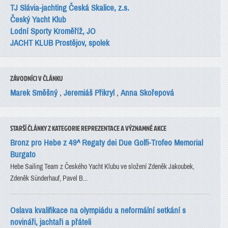
TJ Slávia-jachting Česká Skalice, z.s.
Český Yacht Klub
Lodní Sporty Kroměříž, JO
JACHT KLUB Prostějov, spolek
ZÁVODNÍCI V ČLÁNKU
Marek Směšný
,
Jeremiáš Přikryl
,
Anna Skořepová
STARŠÍ ČLÁNKY Z KATEGORIE REPREZENTACE A VÝZNAMNÉ AKCE
Bronz pro Hebe z 49^ Regaty dei Due Golfi-Trofeo Memorial
Burgato
Hebe Sailing Team z Českého Yacht Klubu ve složení Zdeněk Jakoubek,
Zdeněk Sünderhauf, Pavel B...
Oslava kvalifikace na olympiádu a neformální setkání s
novináři, jachtaři a přáteli