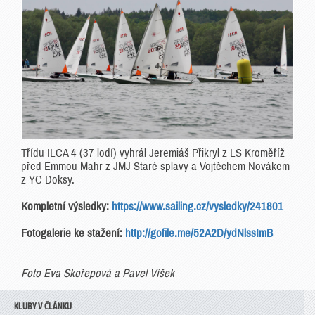
Třídu ILCA 4 (37 lodí) vyhrál Jeremiáš Přikryl z LS Kroměříž
před Emmou Mahr z JMJ Staré splavy a Vojtěchem Novákem
z YC Doksy.
Kompletní výsledky:
https://www.sailing.cz/vysledky/241801
Fotogalerie ke stažení:
http://gofile.me/52A2D/ydNlssImB
Foto Eva Skořepová a Pavel Víšek
KLUBY V ČLÁNKU