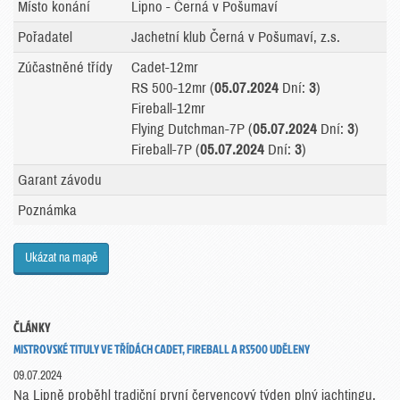
Místo konání
Lipno - Černá v Pošumaví
Pořadatel
Jachetní klub Černá v Pošumaví, z.s.
Zúčastněné třídy
Cadet-12mr
RS 500-12mr (
05.07.2024
Dní:
3
)
Fireball-12mr
Flying Dutchman-7P (
05.07.2024
Dní:
3
)
Fireball-7P (
05.07.2024
Dní:
3
)
Garant závodu
Poznámka
Ukázat na mapě
ČLÁNKY
MISTROVSKÉ TITULY VE TŘÍDÁCH CADET, FIREBALL A RS500 UDĚLENY
09.07.2024
Na Lipně proběhl tradiční první červencový týden plný jachtingu.