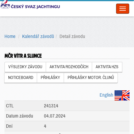
Toggl
naviga
Home
Kalendář závodů
Detail závodu
MČR VÍTR A SLUNCE
VÝSLEDKY ZÁVODU
AKTIVITA ROZHODČÍCH
AKTIVITA HZS
NOTICEBOARD
PŘIHLÁŠKY
PŘIHLÁŠKY MOTOR. ČLUNŮ
English
CTL
241314
Datum závodu
04.07.2024
Dní
4