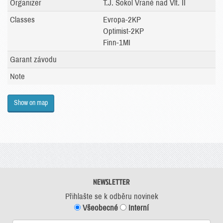
Organizer
T.J. Sokol Vrané nad Vlt. II
Classes
Evropa-2KP
Optimist-2KP
Finn-1MI
Garant závodu
Note
Show on map
NEWSLETTER
Přihlašte se k odběru novinek
Všeobecné
Interní