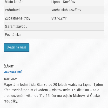
Místo konání
Lipno - Kovářov
Pořadatel
Yacht Club Kovářov
Zúčastněné třídy
Star-12mr
Garant závodu
Poznámka
Ukázat na mapě
ČLÁNKY
STARY NA LIPNĚ
14.06.2022
Majestátní lodní třída Star se po 20 letech vrátila na Lipno. Týden
před mezinárodním závodem – Mistrovstvím 17. distriktu – se o
prodlouženém víkendu 11.–13. června odjelo Mistrovství České
republiky.