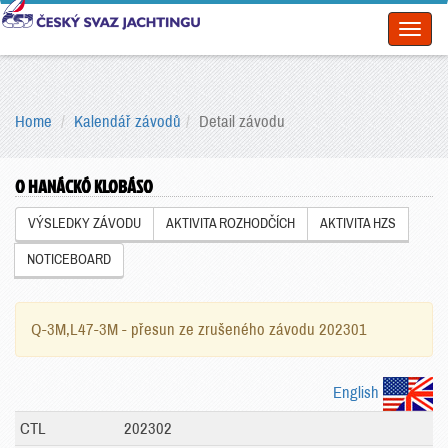
Toggl
naviga
Home
Kalendář závodů
Detail závodu
O HANÁCKÓ KLOBÁSO
VÝSLEDKY ZÁVODU
AKTIVITA ROZHODČÍCH
AKTIVITA HZS
NOTICEBOARD
Q-3M,L47-3M - přesun ze zrušeného závodu 202301
English
CTL
202302