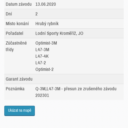
Datum závodu
13.06.2020
Dní
2
Místo konání
Hrubý rybník
Pořadatel
Lodní Sporty Kroměříž, JO
Zúčastněné
Optimist-3M
třídy
L47-3M
L47-4K
L47-2
Optimist-2
Garant závodu
Poznámka
Q-3M,L47-3M - přesun ze zrušeného závodu
202301
Ukázat na mapě