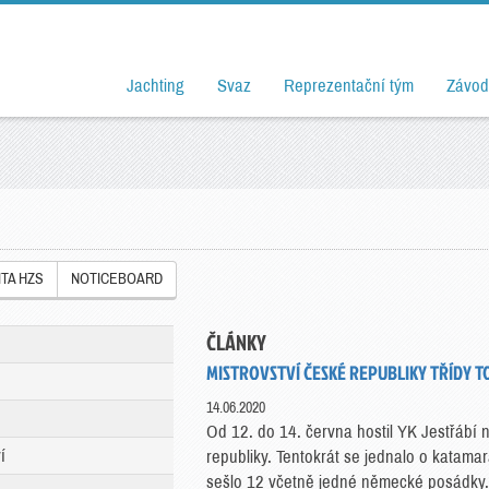
Jachting
Svaz
Reprezentační tým
Závod
ITA HZS
NOTICEBOARD
ČLÁNKY
MISTROVSTVÍ ČESKÉ REPUBLIKY TŘÍDY 
14.06.2020
Od 12. do 14. června hostil YK Jestřábí 
í
republiky. Tentokrát se jednalo o katamar
sešlo 12 včetně jedné německé posádky.