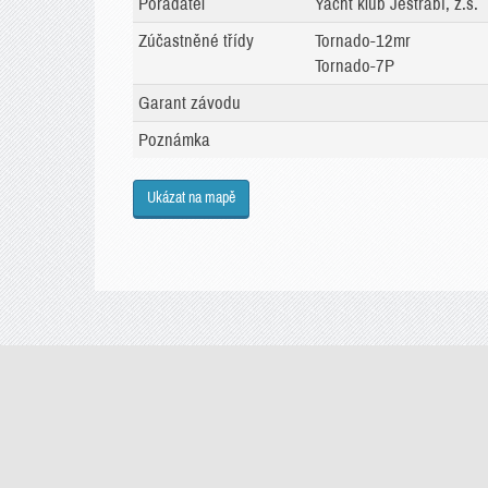
Pořadatel
Yacht klub Jestřábí, z.s.
Zúčastněné třídy
Tornado-12mr
Tornado-7P
Garant závodu
Poznámka
Ukázat na mapě