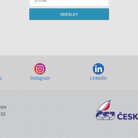
ODESLAT
Starší newslettery ke stažení
J
Instagram
LinkedIn
vnov
733