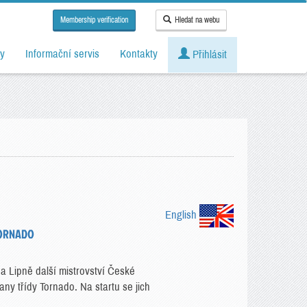
Membership verification
Hledat na webu
y
Informační servis
Kontakty
Přihlásit
English
TORNADO
na Lipně další mistrovství České
any třídy Tornado. Na startu se jich