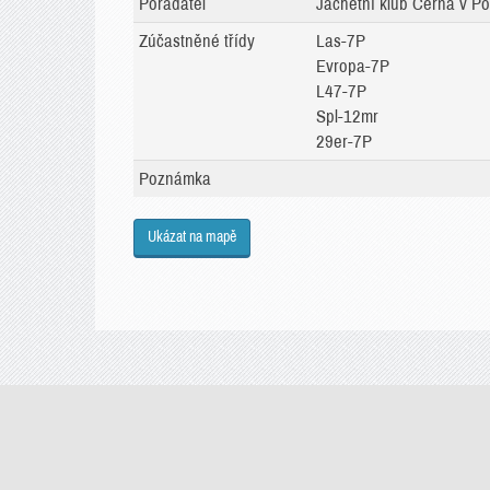
Pořadatel
Jachetní klub Černá v Po
Zúčastněné třídy
Las-7P
Evropa-7P
L47-7P
Spl-12mr
29er-7P
Poznámka
Ukázat na mapě