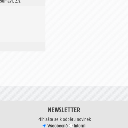
šumaví, z.s.
NEWSLETTER
Přihlašte se k odběru novinek
Všeobecné
Interní