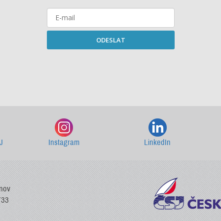
ODESLAT
Starší newslettery ke stažení
J
Instagram
LinkedIn
vnov
733