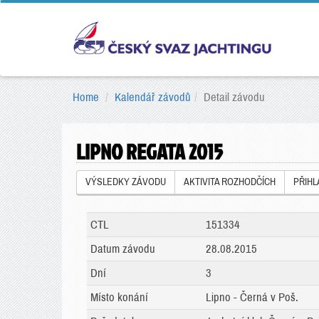
Home
Kalendář závodů
Detail závodu
LIPNO REGATA 2015
VÝSLEDKY ZÁVODU
AKTIVITA ROZHODČÍCH
PŘIH
CTL
151334
Datum závodu
28.08.2015
Dní
3
Místo konání
Lipno - Černá v Poš.