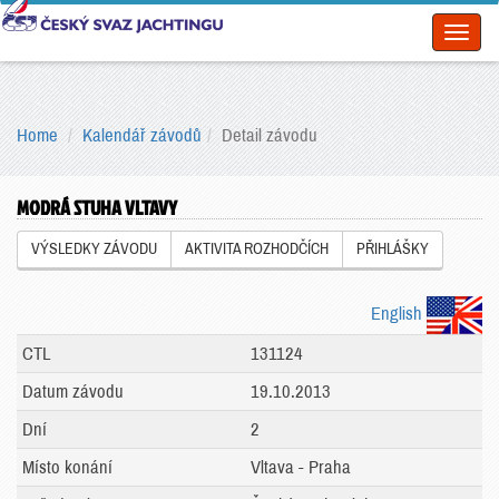
Toggl
naviga
Home
Kalendář závodů
Detail závodu
MODRÁ STUHA VLTAVY
VÝSLEDKY ZÁVODU
AKTIVITA ROZHODČÍCH
PŘIHLÁŠKY
English
CTL
131124
Datum závodu
19.10.2013
Dní
2
Místo konání
Vltava - Praha