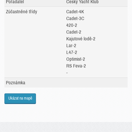
Pořadatel
Český Yacht Klub
Zúčastněné třídy
Cadet-4K
Cadet-3C
420-2
Cadet-2
Kajutové lodě-2
Lar-2
L47-2
Optimist-2
RS Feva-2
-
Poznámka
Ukázat na mapě