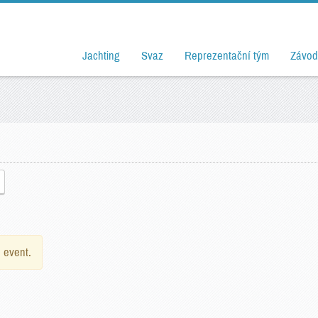
Jachting
Svaz
Reprezentační tým
Závod
e event.