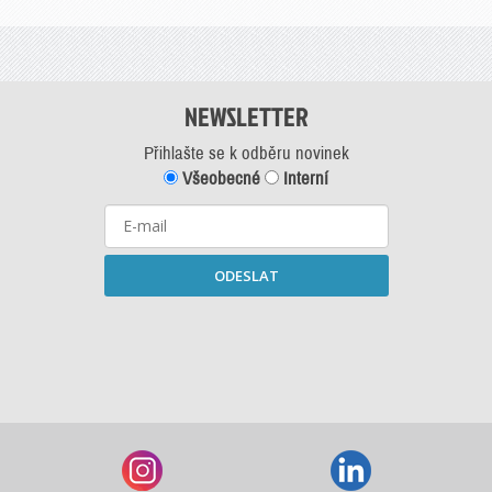
NEWSLETTER
Přihlašte se k odběru novinek
Všeobecné
Interní
ODESLAT
Starší newslettery ke stažení