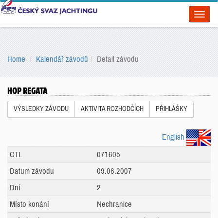
Toggl
naviga
Home
Kalendář závodů
Detail závodu
HOP REGATA
VÝSLEDKY ZÁVODU
AKTIVITA ROZHODČÍCH
PŘIHLÁŠKY
English
CTL
071605
Datum závodu
09.06.2007
Dní
2
Místo konání
Nechranice