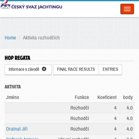
Toggl
naviga
Home
Aktivita rozhodčích
HOP REGATA
Informace o závodě
FINAL RACE RESULTS
ENTRIES
AKTIVITA
Jméno
Funkce
Koeficient
body
Rozhodčí
4
4.0
Rozhodčí
4
4.0
Dratnal Jiří
Rozhodčí
4
4.0