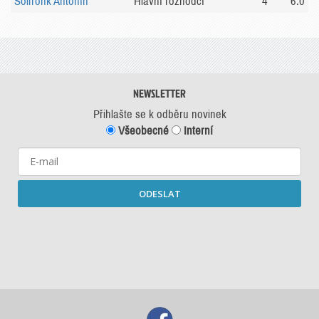
Solfronk Antonín
Hlavní rozhodčí
4
6.0
NEWSLETTER
Přihlašte se k odběru novinek
Všeobecné
Interní
ODESLAT
Starší newslettery ke stažení