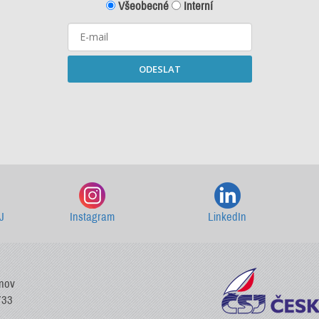
Všeobecné
Interní
ODESLAT
Starší newslettery ke stažení
J
Instagram
LinkedIn
vnov
733