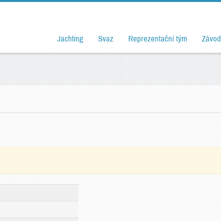
Jachting
Svaz
Reprezentační tým
Závod