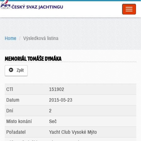
Toggl
naviga
Home
Výsledková listina
MEMORIÁL TOMÁŠE DYMÁKA
Zpět
CTl
151902
Datum
2015-05-23
Dní
2
Místo konání
Seč
Pořadatel
Yacht Club Vysoké Mýto