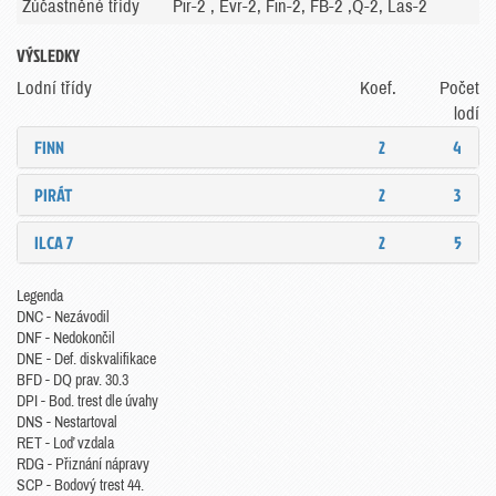
Zúčastněné třídy
Pir-2 , Evr-2, Fin-2, FB-2 ,Q-2, Las-2
VÝSLEDKY
Lodní třídy
Koef.
Počet
lodí
FINN
2
4
PIRÁT
2
3
ILCA 7
2
5
Legenda
DNC - Nezávodil
DNF - Nedokončil
DNE - Def. diskvalifikace
BFD - DQ prav. 30.3
DPI - Bod. trest dle úvahy
DNS - Nestartoval
RET - Loď vzdala
RDG - Přiznání nápravy
SCP - Bodový trest 44.