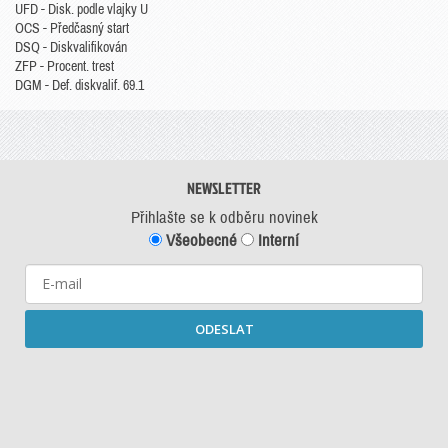
UFD - Disk. podle vlajky U
OCS - Předčasný start
DSQ - Diskvalifikován
ZFP - Procent. trest
DGM - Def. diskvalif. 69.1
NEWSLETTER
Přihlašte se k odběru novinek
Všeobecné
Interní
ODESLAT
Starší newslettery ke stažení