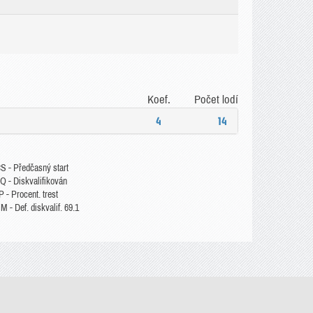
Koef.
Počet lodí
4
14
S - Předčasný start
Q - Diskvalifikován
 - Procent. trest
 - Def. diskvalif. 69.1