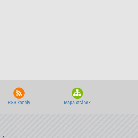
RSS kanály
Mapa stránek