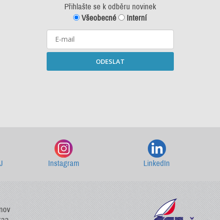
Přihlašte se k odběru novinek
Všeobecné
Interní
ODESLAT
Starší newslettery ke stažení
J
Instagram
LinkedIn
vnov