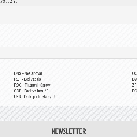
vou, z.s.
DNS - Nestartoval
OC
RET - Loď vzdala
DS
RDG - Přiznání nápravy
ZFP
SCP - Bodový trest 44.
DGM
UFD - Disk. podle vlajky U
NEWSLETTER