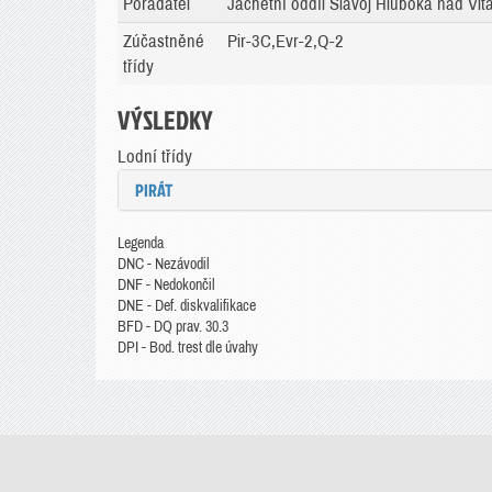
Pořadatel
Jachetní oddíl Slavoj Hluboká nad Vlta
Zúčastněné
Pir-3C,Evr-2,Q-2
třídy
VÝSLEDKY
Lodní třídy
PIRÁT
Legenda
DNC - Nezávodil
DNF - Nedokončil
DNE - Def. diskvalifikace
BFD - DQ prav. 30.3
DPI - Bod. trest dle úvahy