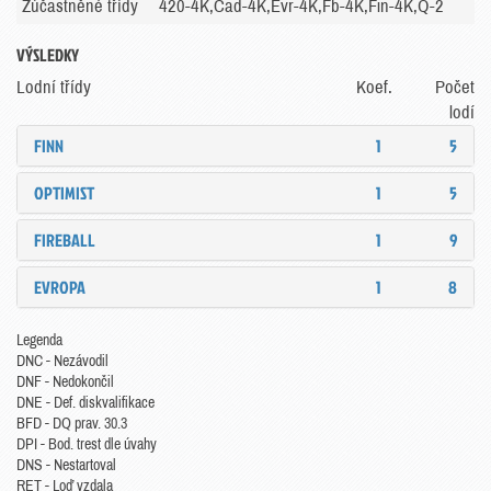
Zúčastněné třídy
420-4K,Cad-4K,Evr-4K,Fb-4K,Fin-4K,Q-2
VÝSLEDKY
Lodní třídy
Koef.
Počet
lodí
FINN
1
5
OPTIMIST
1
5
FIREBALL
1
9
EVROPA
1
8
Legenda
DNC - Nezávodil
DNF - Nedokončil
DNE - Def. diskvalifikace
BFD - DQ prav. 30.3
DPI - Bod. trest dle úvahy
DNS - Nestartoval
RET - Loď vzdala