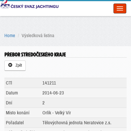
Toggl
naviga
Home
Výsledková listina
PŘEBOR STŘEDOČESKÉHO KRAJE
Zpět
CTl
141211
Datum
2014-06-23
Dní
2
Místo konání
Orlík - Velký Vír
Pořadatel
Tělovýchovná jednota Neratovice z.s.