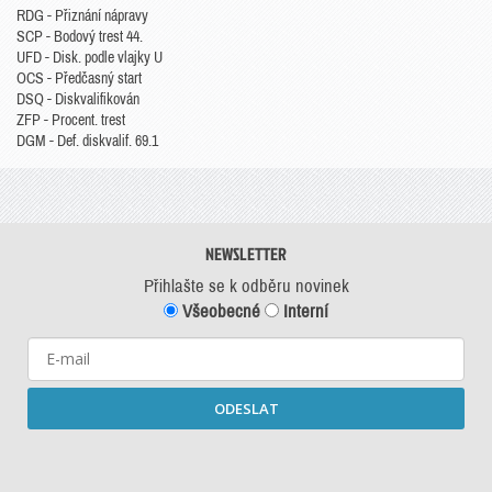
RDG - Přiznání nápravy
SCP - Bodový trest 44.
UFD - Disk. podle vlajky U
OCS - Předčasný start
DSQ - Diskvalifikován
ZFP - Procent. trest
DGM - Def. diskvalif. 69.1
NEWSLETTER
Přihlašte se k odběru novinek
Všeobecné
Interní
ODESLAT