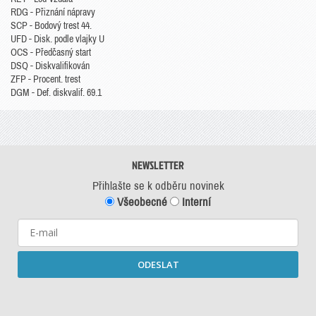
RDG - Přiznání nápravy
SCP - Bodový trest 44.
UFD - Disk. podle vlajky U
OCS - Předčasný start
DSQ - Diskvalifikován
ZFP - Procent. trest
DGM - Def. diskvalif. 69.1
NEWSLETTER
Přihlašte se k odběru novinek
Všeobecné
Interní
ODESLAT