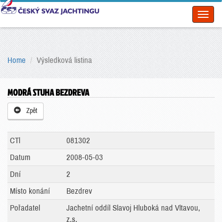
Toggl
naviga
Home
Výsledková listina
MODRÁ STUHA BEZDREVA
Zpět
CTl
081302
Datum
2008-05-03
Dní
2
Místo konání
Bezdrev
Pořadatel
Jachetní oddíl Slavoj Hluboká nad Vltavou,
z.s.