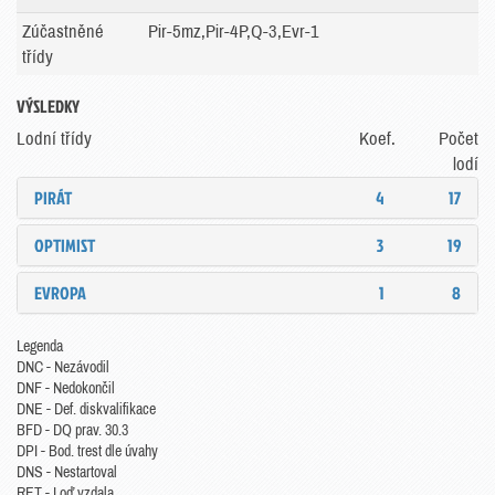
Zúčastněné
Pir-5mz,Pir-4P,Q-3,Evr-1
třídy
VÝSLEDKY
Lodní třídy
Koef.
Počet
lodí
PIRÁT
4
17
OPTIMIST
3
19
EVROPA
1
8
Legenda
DNC - Nezávodil
DNF - Nedokončil
DNE - Def. diskvalifikace
BFD - DQ prav. 30.3
DPI - Bod. trest dle úvahy
DNS - Nestartoval
RET - Loď vzdala