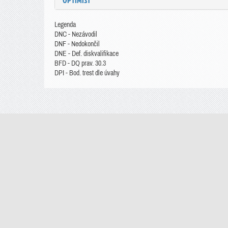
OPTIMIST
Legenda
DNC - Nezávodil
DNF - Nedokončil
DNE - Def. diskvalifikace
BFD - DQ prav. 30.3
DPI - Bod. trest dle úvahy