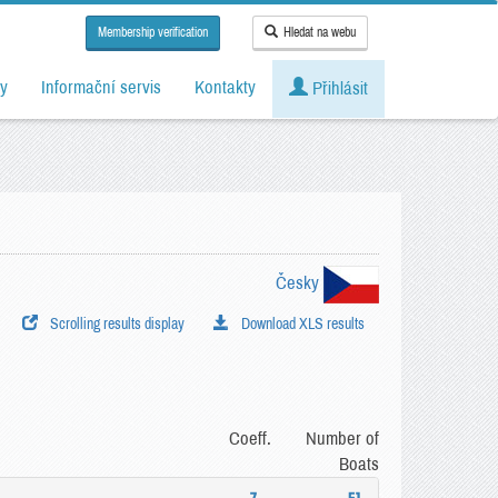
Membership verification
Hledat na webu
y
Informační servis
Kontakty
Přihlásit
Česky
Scrolling results display
Download XLS results
Coeff.
Number of
Boats