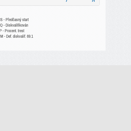
7
51
S - Předčasný start
Q - Diskvalifikován
 - Procent. trest
 - Def. diskvalif. 69.1