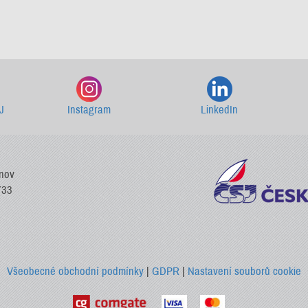
Starší newslettery ke stažení
J
Instagram
LinkedIn
vnov
733
Všeobecné obchodní podmínky
|
GDPR
|
Nastavení souborů cookie