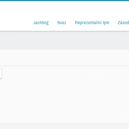
Jachting
Svaz
Reprezentační tým
Závod