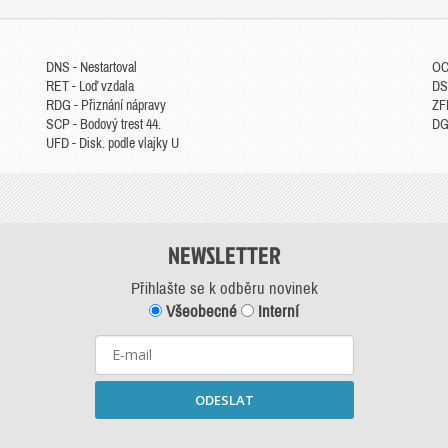
DNS - Nestartoval
OC
RET - Loď vzdala
DS
RDG - Přiznání nápravy
ZFP
SCP - Bodový trest 44.
DGM
UFD - Disk. podle vlajky U
NEWSLETTER
Přihlašte se k odběru novinek
Všeobecné
Interní
ODESLAT