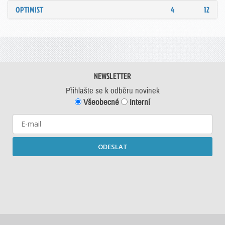
OPTIMIST
4
12
NEWSLETTER
Přihlašte se k odběru novinek
Všeobecné
Interní
ODESLAT
Starší newslettery ke stažení