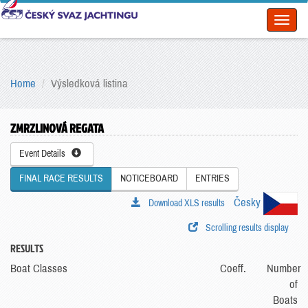
Toggl
naviga
Home
Výsledková listina
ZMRZLINOVÁ REGATA
Event Details
FINAL RACE RESULTS
NOTICEBOARD
ENTRIES
Česky
Download XLS results
Scrolling results display
RESULTS
Boat Classes
Coeff.
Number
of
Boats