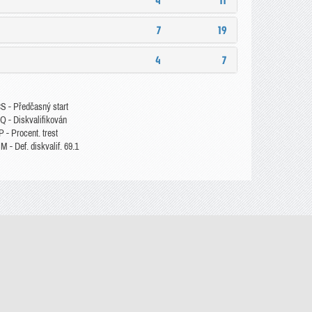
4
11
7
19
4
7
S - Předčasný start
Q - Diskvalifikován
 - Procent. trest
 - Def. diskvalif. 69.1