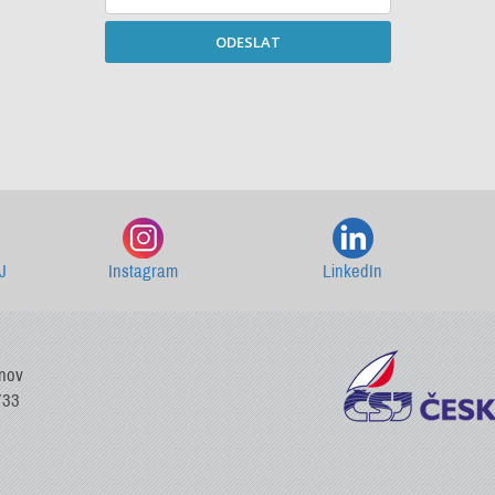
ODESLAT
Starší newslettery ke stažení
J
Instagram
LinkedIn
vnov
733