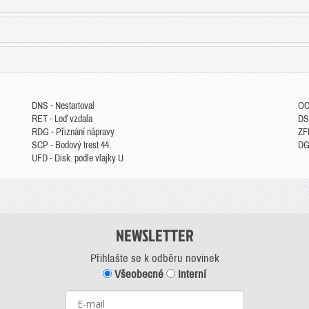
DNS - Nestartoval
OC
RET - Loď vzdala
DS
RDG - Přiznání nápravy
ZFP
SCP - Bodový trest 44.
DGM
UFD - Disk. podle vlajky U
NEWSLETTER
Přihlašte se k odběru novinek
Všeobecné
Interní