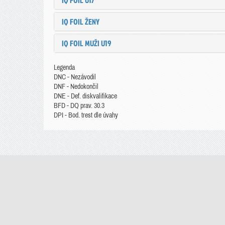
IQ FOIL U17
IQ FOIL ŽENY
IQ FOIL MUŽI U19
Legenda
DNC - Nezávodil
DNF - Nedokončil
DNE - Def. diskvalifikace
BFD - DQ prav. 30.3
DPI - Bod. trest dle úvahy