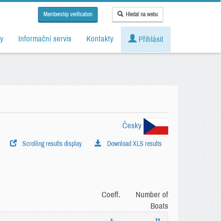
Membership verification
Hledat na webu
y
Informační servis
Kontakty
Přihlásit
Česky
Scrolling results display
Download XLS results
Coeff.
Number of
Boats