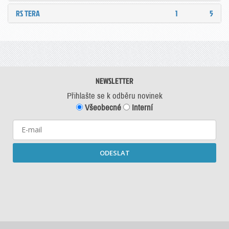
RS TERA
1
5
NEWSLETTER
Přihlašte se k odběru novinek
Všeobecné
Interní
ODESLAT
Starší newslettery ke stažení