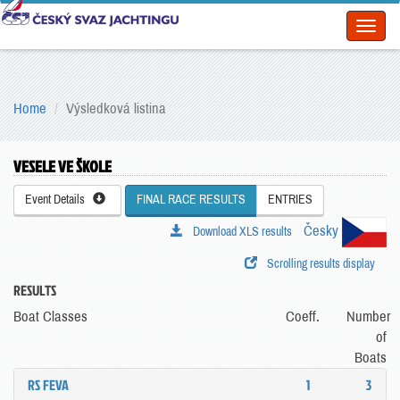
Toggl
naviga
Home
Výsledková listina
VESELE VE ŠKOLE
Event Details
FINAL RACE RESULTS
ENTRIES
Česky
Download XLS results
Scrolling results display
RESULTS
Boat Classes
Coeff.
Number
of
Boats
RS FEVA
1
3