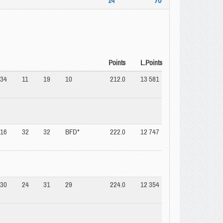
24
70
Points
L.Points
34
11
19
10
212.0
13 581
16
32
32
BFD*
222.0
12 747
30
24
31
29
224.0
12 354