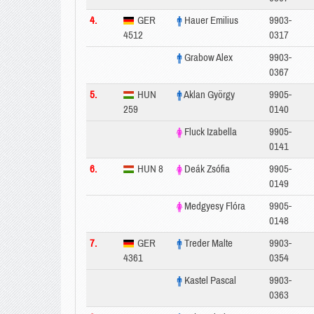
4.
GER
Hauer Emilius
9903-
4512
0317
Grabow Alex
9903-
0367
5.
HUN
Aklan György
9905-
259
0140
Fluck Izabella
9905-
0141
6.
HUN 8
Deák Zsófia
9905-
0149
Medgyesy Flóra
9905-
0148
7.
GER
Treder Malte
9903-
4361
0354
Kastel Pascal
9903-
0363