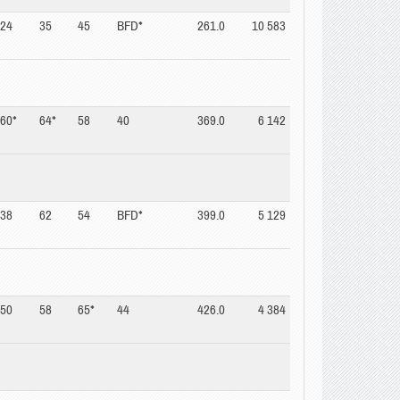
24
35
45
BFD*
261.0
10 583
60*
64*
58
40
369.0
6 142
38
62
54
BFD*
399.0
5 129
50
58
65*
44
426.0
4 384