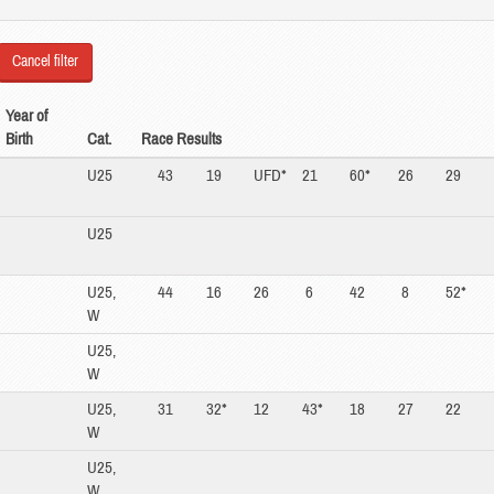
Cancel filter
Year of
Birth
Cat.
Race Results
U25
43
19
UFD*
21
60*
26
29
U25
U25,
44
16
26
6
42
8
52*
W
U25,
W
U25,
31
32*
12
43*
18
27
22
W
U25,
W