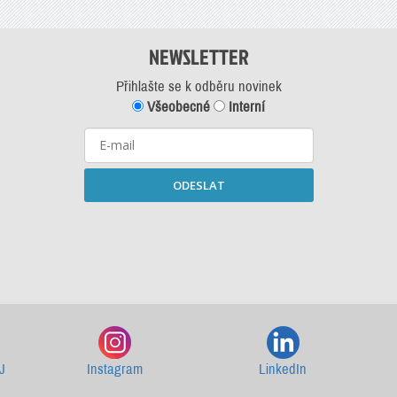
NEWSLETTER
Přihlašte se k odběru novinek
Všeobecné
Interní
ODESLAT
Starší newslettery ke stažení
J
Instagram
LinkedIn