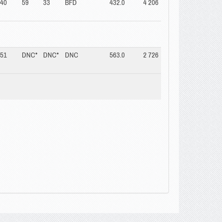
40
59
33
BFD
432.0
4 206
51
DNC*
DNC*
DNC
563.0
2 726