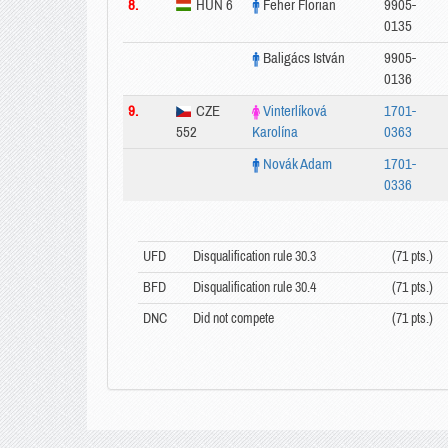
8.
HUN 6
Feher Florian
9905-
0135
Baligács István
9905-
0136
9.
CZE
Vinterlíková
1701-
552
Karolína
0363
Novák Adam
1701-
0336
UFD
Disqualification rule 30.3
(71 pts.)
BFD
Disqualification rule 30.4
(71 pts.)
DNC
Did not compete
(71 pts.)