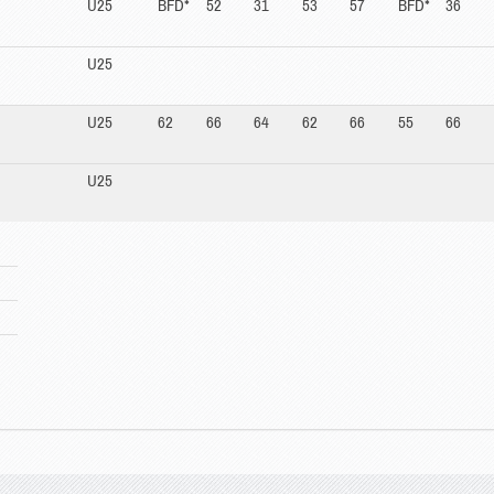
U25
BFD*
52
31
53
57
BFD*
36
U25
U25
62
66
64
62
66
55
66
U25