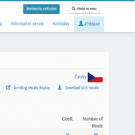
Membership verification
Hledat na webu
y
Informační servis
Kontakty
Přihlásit
Česky
Scrolling results display
Download XLS results
Coeff.
Number of
Boats