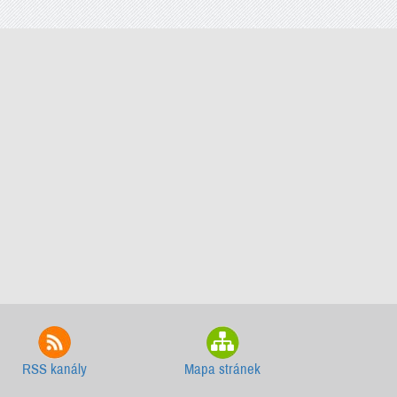
RSS kanály
Mapa stránek