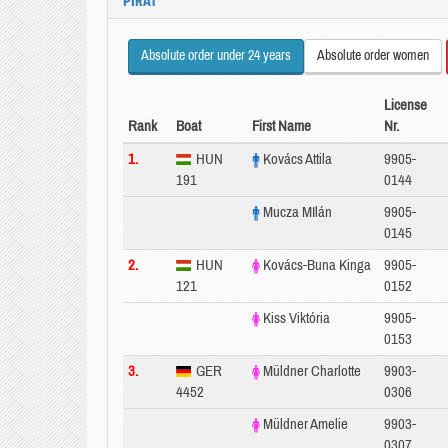
PIRÁT
Absolute order under 24 years
Absolute order women
License
Rank
Boat
First Name
Nr.
1.
HUN
Kovács Attila
9905-
191
0144
Mucza MIlán
9905-
0145
2.
HUN
Kovács-Buna Kinga
9905-
121
0152
Kiss Viktória
9905-
0153
3.
GER
Müldner Charlotte
9903-
4452
0306
Müldner Amelie
9903-
0307