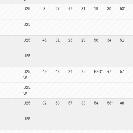
U25
8
27
42
31
19
30
53*
U25
U25
45
31
25
29
56
34
51
U25
U25,
49
43
24
25
BFD*
47
57
W
U25,
W
U25
32
50
57
33
54
58*
48
U25