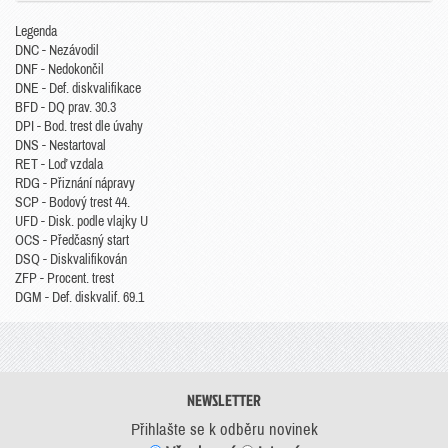
Legenda
DNC - Nezávodil
DNF - Nedokončil
DNE - Def. diskvalifikace
BFD - DQ prav. 30.3
DPI - Bod. trest dle úvahy
DNS - Nestartoval
RET - Loď vzdala
RDG - Přiznání nápravy
SCP - Bodový trest 44.
UFD - Disk. podle vlajky U
OCS - Předčasný start
DSQ - Diskvalifikován
ZFP - Procent. trest
DGM - Def. diskvalif. 69.1
NEWSLETTER
Přihlašte se k odběru novinek