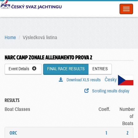
Toggl
naviga
Home
Výsledková listina
NARC CAMP ZONALE ALLENAMENTO PROVA 2
Event Details
FINAL RACE RESULTS
ENTRIES
Česky
Download XLS results
Scrolling results display
RESULTS
Boat Classes
Coeff.
Number
of
Boats
ORC
1
2