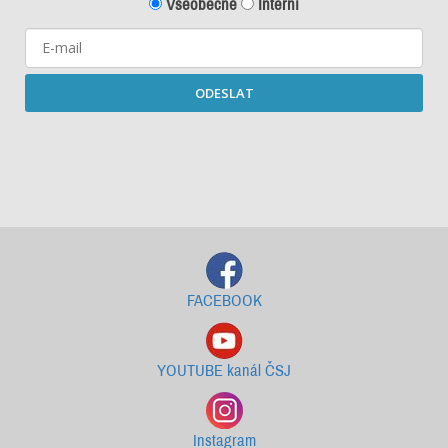
Všeobecné
Interní
ODESLAT
Starší newslettery ke stažení
FACEBOOK
YOUTUBE kanál ČSJ
Instagram