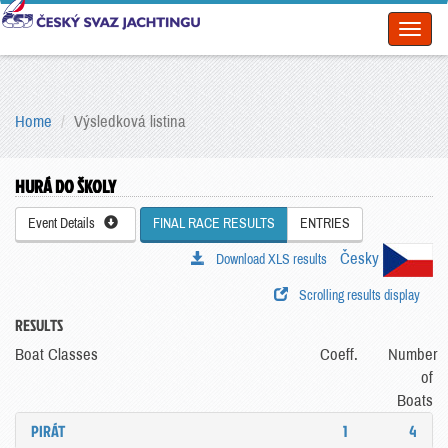
Toggl
naviga
Home
Výsledková listina
HURÁ DO ŠKOLY
Event Details
FINAL RACE RESULTS
ENTRIES
Česky
Download XLS results
Scrolling results display
RESULTS
Boat Classes
Coeff.
Number
of
Boats
PIRÁT
1
4