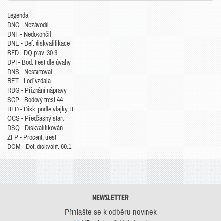
Legenda
DNC - Nezávodil
DNF - Nedokončil
DNE - Def. diskvalifikace
BFD - DQ prav. 30.3
DPI - Bod. trest dle úvahy
DNS - Nestartoval
RET - Loď vzdala
RDG - Přiznání nápravy
SCP - Bodový trest 44.
UFD - Disk. podle vlajky U
OCS - Předčasný start
DSQ - Diskvalifikován
ZFP - Procent. trest
DGM - Def. diskvalif. 69.1
NEWSLETTER
Přihlašte se k odběru novinek