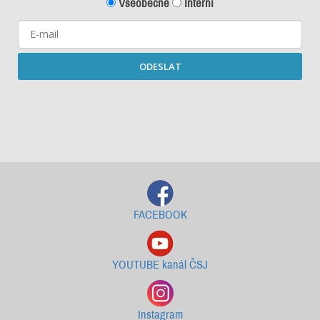
Všeobecné
Interní
ODESLAT
Starší newslettery ke stažení
FACEBOOK
YOUTUBE kanál ČSJ
Instagram