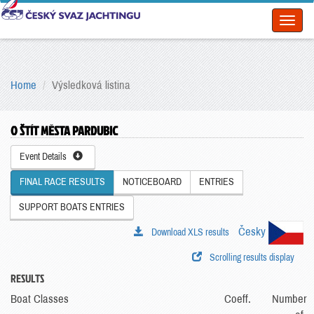
Toggl
naviga
Home
Výsledková listina
O ŠTÍT MĚSTA PARDUBIC
Event Details
FINAL RACE RESULTS
NOTICEBOARD
ENTRIES
SUPPORT BOATS ENTRIES
Česky
Download XLS results
Scrolling results display
RESULTS
Boat Classes
Coeff.
Number