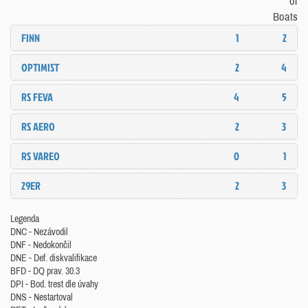
of
Boats
FINN
1
2
OPTIMIST
2
4
RS FEVA
4
5
RS AERO
2
3
RS VAREO
0
1
29ER
2
3
Legenda
DNC - Nezávodil
DNF - Nedokončil
DNE - Def. diskvalifikace
BFD - DQ prav. 30.3
DPI - Bod. trest dle úvahy
DNS - Nestartoval