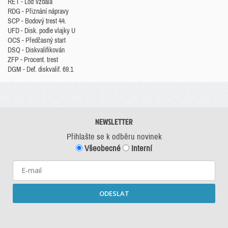
RET - Loď vzdala
RDG - Přiznání nápravy
SCP - Bodový trest 44.
UFD - Disk. podle vlajky U
OCS - Předčasný start
DSQ - Diskvalifikován
ZFP - Procent. trest
DGM - Def. diskvalif. 69.1
NEWSLETTER
Přihlašte se k odběru novinek
Všeobecné
Interní
ODESLAT