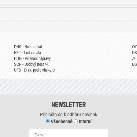
DNS - Nestartoval
OC
RET - Loď vzdala
DS
RDG - Přiznání nápravy
ZFP
SCP - Bodový trest 44.
DGM
UFD - Disk. podle vlajky U
NEWSLETTER
Přihlašte se k odběru novinek
Všeobecné
Interní