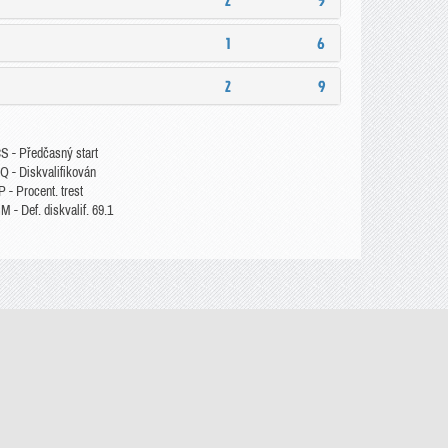
2
5
1
6
2
9
S - Předčasný start
Q - Diskvalifikován
 - Procent. trest
 - Def. diskvalif. 69.1