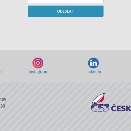
ODESLAT
Starší newslettery ke stažení
J
Instagram
LinkedIn
vnov
733