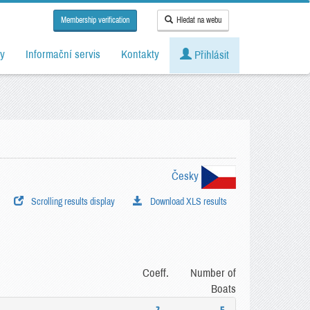
Membership verification
Hledat na webu
y
Informační servis
Kontakty
Přihlásit
Česky
Scrolling results display
Download XLS results
Coeff.
Number of
Boats