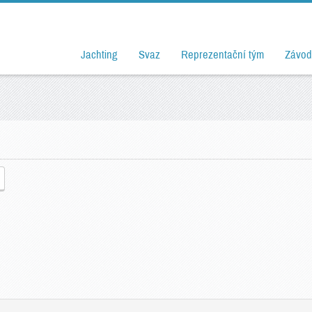
Jachting
Svaz
Reprezentační tým
Závod