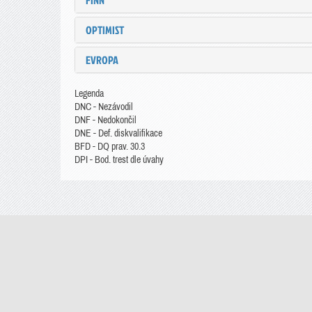
FINN
OPTIMIST
EVROPA
Legenda
DNC - Nezávodil
DNF - Nedokončil
DNE - Def. diskvalifikace
BFD - DQ prav. 30.3
DPI - Bod. trest dle úvahy