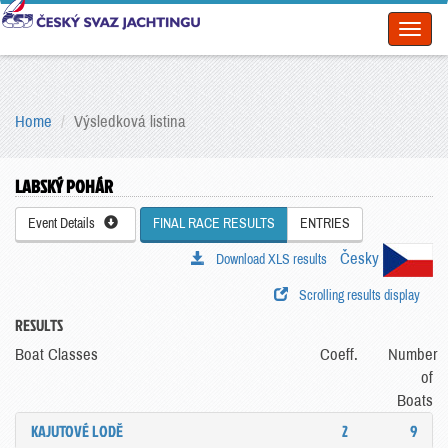
Toggl
naviga
Home
Výsledková listina
LABSKÝ POHÁR
Event Details
FINAL RACE RESULTS
ENTRIES
Česky
Download XLS results
Scrolling results display
RESULTS
Boat Classes
Coeff.
Number
of
Boats
KAJUTOVÉ LODĚ
2
9