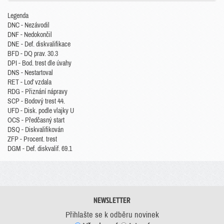
Legenda
DNC - Nezávodil
DNF - Nedokončil
DNE - Def. diskvalifikace
BFD - DQ prav. 30.3
DPI - Bod. trest dle úvahy
DNS - Nestartoval
RET - Loď vzdala
RDG - Přiznání nápravy
SCP - Bodový trest 44.
UFD - Disk. podle vlajky U
OCS - Předčasný start
DSQ - Diskvalifikován
ZFP - Procent. trest
DGM - Def. diskvalif. 69.1
NEWSLETTER
Přihlašte se k odběru novinek