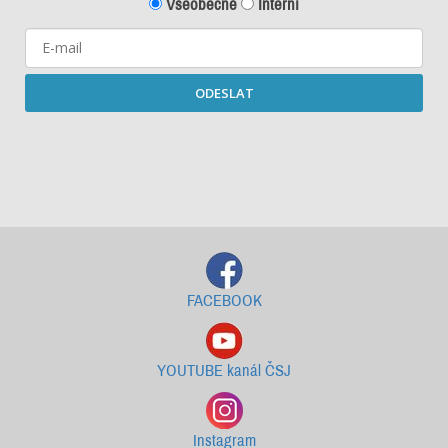
Všeobecné
Interní
ODESLAT
Starší newslettery ke stažení
FACEBOOK
YOUTUBE kanál ČSJ
Instagram