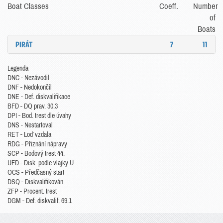
Boat Classes
Coeff.
Number
of
Boats
PIRÁT
7
11
Legenda
DNC - Nezávodil
DNF - Nedokončil
DNE - Def. diskvalifikace
BFD - DQ prav. 30.3
DPI - Bod. trest dle úvahy
DNS - Nestartoval
RET - Loď vzdala
RDG - Přiznání nápravy
SCP - Bodový trest 44.
UFD - Disk. podle vlajky U
OCS - Předčasný start
DSQ - Diskvalifikován
ZFP - Procent. trest
DGM - Def. diskvalif. 69.1