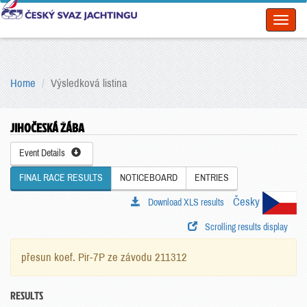
Toggl
naviga
Home
Výsledková listina
JIHOČESKÁ ŽÁBA
Event Details
FINAL RACE RESULTS
NOTICEBOARD
ENTRIES
Česky
Download XLS results
Scrolling results display
přesun koef. Pir-7P ze závodu 211312
RESULTS