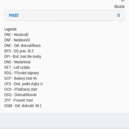
Boats
PIRÁT
11
Legenda
DNC - Nezávodil
DNF - Nedokončil
DNE - Def. diskvalifikace
BFD - DQ prav. 30.3
DPI - Bod. trest dle úvahy
DNS - Nestartoval
RET - Loď vzdala
RDG - Přiznání nápravy
SCP - Bodový trest 44.
UFD - Disk. podle vlajky U
OCS - Předčasný start
DSQ - Diskvalifikován
ZFP - Procent. trest
DGM - Def. diskvalif. 69.1