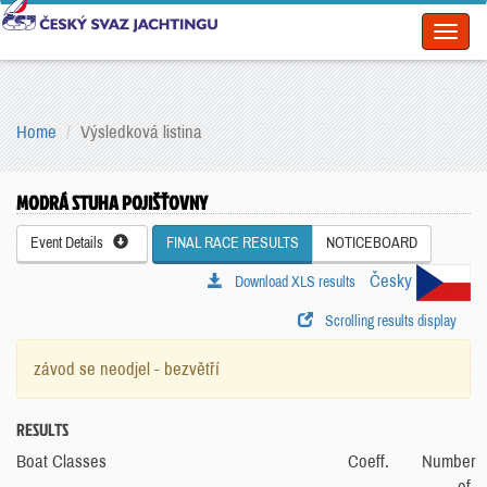
Toggl
naviga
Home
Výsledková listina
MODRÁ STUHA POJIŠŤOVNY
Event Details
FINAL RACE RESULTS
NOTICEBOARD
Česky
Download XLS results
Scrolling results display
závod se neodjel - bezvětří
RESULTS
Boat Classes
Coeff.
Number
of