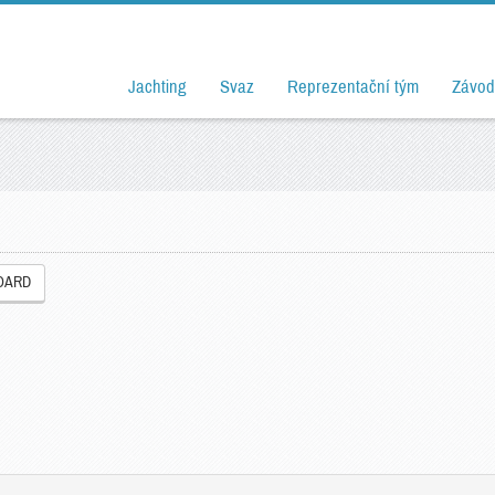
Jachting
Svaz
Reprezentační tým
Závod
OARD