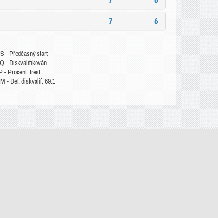
7
6
7
6
S - Předčasný start
Q - Diskvalifikován
 - Procent. trest
 - Def. diskvalif. 69.1