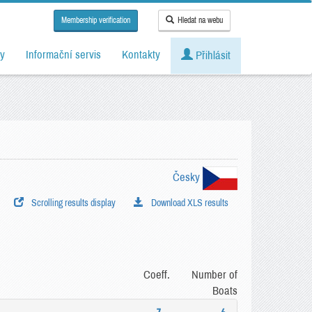
Membership verification
Hledat na webu
y
Informační servis
Kontakty
Přihlásit
Česky
Scrolling results display
Download XLS results
Coeff.
Number of
Boats