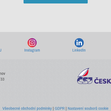
Starší newslettery ke stažení
J
Instagram
LinkedIn
vnov
733
Všeobecné obchodní podmínky
|
GDPR
|
Nastavení souborů cookie