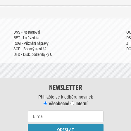
DNS - Nestartoval
OC
RET - Loď vzdala
DS
RDG - Přiznání nápravy
ZFP
SCP - Bodový trest 44.
DGM
UFD - Disk. podle vlajky U
NEWSLETTER
Přihlašte se k odběru novinek
Všeobecné
Interní
ODESLAT