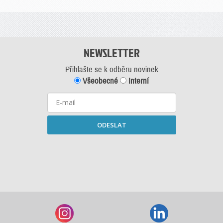
NEWSLETTER
Přihlašte se k odběru novinek
Všeobecné
Interní
ODESLAT
Starší newslettery ke stažení