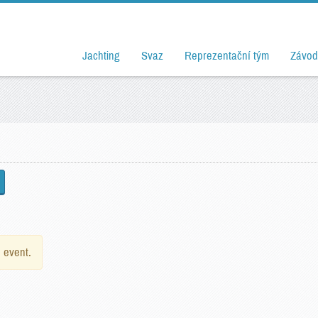
Jachting
Svaz
Reprezentační tým
Závod
e event.